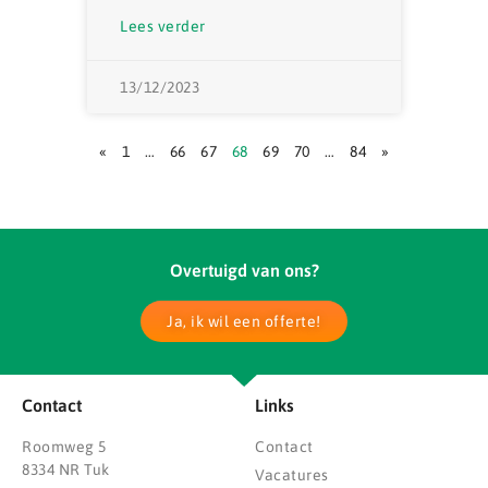
Lees verder
13/12/2023
«
1
…
66
67
68
69
70
…
84
»
Overtuigd van ons?
Ja, ik wil een offerte!
Contact
Links
Roomweg 5
Contact
8334 NR Tuk
Vacatures