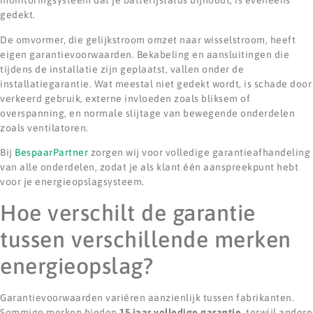
monitoringsysteem dat je batterijstatus bijhoudt, is eveneens
gedekt.
De omvormer, die gelijkstroom omzet naar wisselstroom, heeft
eigen garantievoorwaarden. Bekabeling en aansluitingen die
tijdens de installatie zijn geplaatst, vallen onder de
installatiegarantie. Wat meestal niet gedekt wordt, is schade door
verkeerd gebruik, externe invloeden zoals bliksem of
overspanning, en normale slijtage van bewegende onderdelen
zoals ventilatoren.
Bij
BespaarPartner
zorgen wij voor volledige garantieafhandeling
van alle onderdelen, zodat je als klant één aanspreekpunt hebt
voor je energieopslagsysteem.
Hoe verschilt de garantie
tussen verschillende merken
energieopslag?
Garantievoorwaarden variëren aanzienlijk tussen fabrikanten.
Sommige merken bieden
15 jaar volledige garantie
, terwijl andere