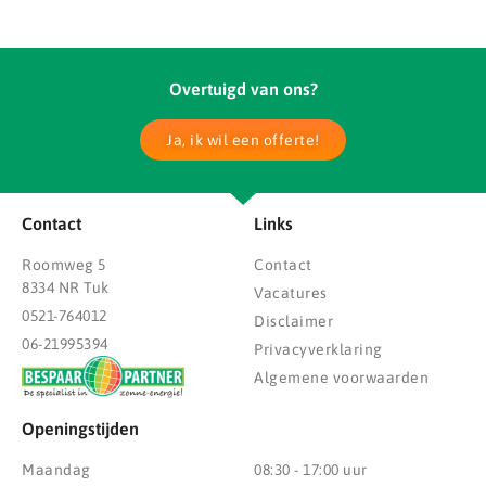
Overtuigd van ons?
Ja, ik wil een offerte!
Contact
Links
Roomweg 5
Contact
8334 NR Tuk
Vacatures
0521-764012
Disclaimer
06-21995394
Privacyverklaring
Algemene voorwaarden
Openingstijden
Maandag
08:30 - 17:00 uur