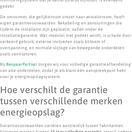
monitoringsysteem dat je batterijstatus bijhoudt, is eveneens
gedekt.
De omvormer, die gelijkstroom omzet naar wisselstroom, heeft
eigen garantievoorwaarden. Bekabeling en aansluitingen die
tijdens de installatie zijn geplaatst, vallen onder de
installatiegarantie. Wat meestal niet gedekt wordt, is schade door
verkeerd gebruik, externe invloeden zoals bliksem of
overspanning, en normale slijtage van bewegende onderdelen
zoals ventilatoren.
Bij
BespaarPartner
zorgen wij voor volledige garantieafhandeling
van alle onderdelen, zodat je als klant één aanspreekpunt hebt
voor je energieopslagsysteem.
Hoe verschilt de garantie
tussen verschillende merken
energieopslag?
Garantievoorwaarden variëren aanzienlijk tussen fabrikanten.
Sommige merken bieden
15 jaar volledige garantie
, terwijl andere