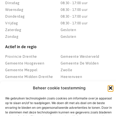
Dinsdag
08:30 - 17:00 uur
Woensdag
08:30 - 17:00 uur
Donderdag
08:30 - 17:00 uur
Vrijdag
08:30 - 17:00 uur
Zaterdag
Gesloten
Zondag
Gesloten
Actief in de regio
Provincie Drenthe
Gemeente Westerveld
Gemeente Hoogeveen
Gemeente De Wolden
Gemeente Meppel
Zwolle
Gemeente Midden-Drenthe
Heerenveen
Gemeente Noordenveld
Kampen
Beheer cookie toestemming
Gemeente Noordoostpolder
Emmeloord
Gemeente Steenwijkerland
Wolvega
We gebruiken technologieën zoals cookies om informatie over je apparaat
op te slaan en/of te raadplegen. We doen dit met als doel om de beste
Gemeente Weststellingwerf
ervaring te bieden en om gepersonaliseerde advertenties te tonen. Door in
te stemmen met deze technologieën kunnen we gegevens zoals bladeren