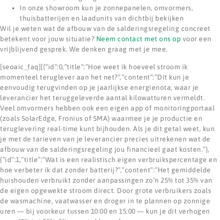
In onze showroom kun je zonnepanelen, omvormers,
thuisbatterijen en laadunits van dichtbij bekijken
Wil je weten wat de afbouw van de salderingsregeling concreet
betekent voor jouw situatie?
Neem contact met ons op
voor een
vrijblijvend gesprek. We denken graag met je mee.
[seoaic_faq][{“id”:0,”title”:”Hoe weet ik hoeveel stroom ik
momenteel teruglever aan het net?”,”content”:”Dit kun je
eenvoudig terugvinden op je jaarlijkse energienota, waar je
leverancier het teruggeleverde aantal kilowatturen vermeldt.
Veel omvormers hebben ook een eigen app of monitoringportaal
(zoals SolarEdge, Fronius of SMA) waarmee je je productie en
teruglevering real-time kunt bijhouden. Als je dit getal weet, kun
je met de tarieven van je leverancier precies uitrekenen wat de
afbouw van de salderingsregeling jou financieel gaat kosten.”},
{“id”:1,”title”:”Wat is een realistisch eigen verbruikspercentage en
hoe verbeter ik dat zonder batterij?”,”content”:”Het gemiddelde
huishouden verbruikt zonder aanpassingen zo’n 25% tot 35% van
de eigen opgewekte stroom direct. Door grote verbruikers zoals
de wasmachine, vaatwasser en droger in te plannen op zonnige
uren — bij voorkeur tussen 10:00 en 15:00 — kun je dit verhogen