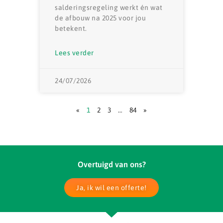
salderingsregeling werkt én wat
de afbouw na 2025 voor jou
betekent.
Lees verder
24/07/2026
«
1
2
3
…
84
»
Overtuigd van ons?
Ja, ik wil een offerte!