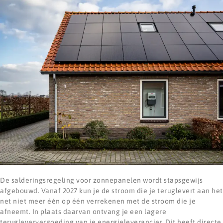
De salderingsregeling voor zonnepanelen wordt stapsgewijs
afgebouwd. Vanaf 2027 kun je de stroom die je teruglevert aan het
net niet meer één op één verrekenen met de stroom die je
afneemt. In plaats daarvan ontvang je een lagere
terugleververgoeding van je energieleverancier. Dit heeft directe