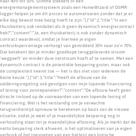
naar 40% tot 50%. Slimme stekkers of een
energiemanagementsysteem zoals een HomeWizard of DSMR-
logger helpen je om dit proces te automatiseren zonder dat je er
elke dag bewust mee bezig hoeft te zijn.”},{“id”:2,”title”:”Is een
thuisbatterij ook rendabel als ik geen dynamisch energiecontract
heb?”,”content”:”Ja, een thuisbatterij is ook zonder dynamisch
contract waardevol, omdat je hiermee je eigen
verbruikspercentage verhoogt van gemiddeld 30% naar zo’n 70%.
Dat betekent dat je minder goedkope teruggeleverde stroom
‘weggeeft’ en minder dure netstroom hoeft af te nemen. Met een
dynamisch contract is de potentiële besparing groter, maar ook
de complexiteit neemt toe — het is dus niet voor iedereen de
beste keuze.”},{“id”:3,”title”:”Heeft de afbouw van de
salderingsregeling ook gevolgen voor mijn lopende financiering
of lening voor zonnepanelen?”,”content”:”De afbouw heeft geen
directe invloed op de voorwaarden van een lopende lening of
financiering. Wel is het verstandig om je verwachte
terugverdientijd opnieuw te berekenen op basis van de nieuwe
situatie, zodat je weet of je maandelijkse besparing nog in
verhouding staat tot je maandelijkse aflossing. Als je merkt dat de
netto besparing sterk afneemt, is het optimaliseren van je eigen
verbruik of het toevoegen van een batterij een logische