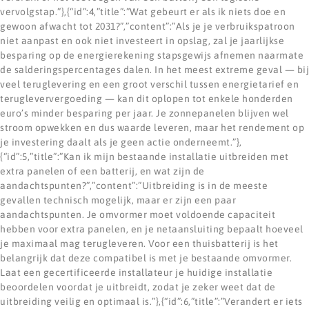
vervolgstap.”},{“id”:4,”title”:”Wat gebeurt er als ik niets doe en
gewoon afwacht tot 2031?”,”content”:”Als je je verbruikspatroon
niet aanpast en ook niet investeert in opslag, zal je jaarlijkse
besparing op de energierekening stapsgewijs afnemen naarmate
de salderingspercentages dalen. In het meest extreme geval — bij
veel teruglevering en een groot verschil tussen energietarief en
terugleververgoeding — kan dit oplopen tot enkele honderden
euro’s minder besparing per jaar. Je zonnepanelen blijven wel
stroom opwekken en dus waarde leveren, maar het rendement op
je investering daalt als je geen actie onderneemt.”},
{“id”:5,”title”:”Kan ik mijn bestaande installatie uitbreiden met
extra panelen of een batterij, en wat zijn de
aandachtspunten?”,”content”:”Uitbreiding is in de meeste
gevallen technisch mogelijk, maar er zijn een paar
aandachtspunten. Je omvormer moet voldoende capaciteit
hebben voor extra panelen, en je netaansluiting bepaalt hoeveel
je maximaal mag terugleveren. Voor een thuisbatterij is het
belangrijk dat deze compatibel is met je bestaande omvormer.
Laat een gecertificeerde installateur je huidige installatie
beoordelen voordat je uitbreidt, zodat je zeker weet dat de
uitbreiding veilig en optimaal is.”},{“id”:6,”title”:”Verandert er iets