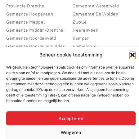
Provincie Drenthe
Gemeente Westerveld
Gemeente Hoogeveen
Gemeente De Wolden
Gemeente Meppel
Zwolle
Gemeente Midden-Drenthe
Heerenveen
Gemeente Noordenveld
Kampen
Gemeente Noordoostpolder
Emmeloord
Gemeente Steenwijkerland
Wolvega
Beheer cookie toestemming
Gemeente Weststellingwerf
We gebruiken technologieën zoals cookies om informatie over je apparaat
op te slaan en/of te raadplegen. We doen dit met als doel om de beste
ervaring te bieden en om gepersonaliseerde advertenties te tonen. Door in
te stemmen met deze technologieën kunnen we gegevens zoals bladeren
© 2022 - 2026 BespaarPartner | Alle rechten voorbehouden
gedrag of unieke ID's op deze site verwerken. Als je geen toestemming
geeft of je toestemming intrekt, kan dit een nadelige invloed hebben op
bepaalde functies en mogelijkheden.
Accepteren
Weigeren