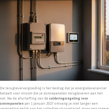
De terugleververgoeding is het bedrag dat je energieleverancier
betaalt voor stroom die je zonnepanelen terugleveren aan het
net. Na de afschaffing van de
salderingsregeling voor
zonnepanelen
per 1 januari 2027 ontvang je niet langer een
vergoeding gelijk aan het volledige stroomtarief, maar een lagere