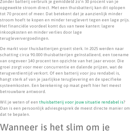
Zonder batterij verbruik je gemiddeld zo’n 30 procent van je
opgewekte stroom direct. Met een thuisbatterij kan dit oplopen
tot 70 procent of meer. Dat betekent dat je aanzienlijk minder
stroom hoeft te kopen en minder teruglevert tegen een lage prijs.
Het financiële voordeel komt dus van twee kanten: lagere
inkoopkosten en minder verlies door lage
terugleververgoedingen.
De markt voor thuisbatterijen groeit sterk. In 2025 werden naar
schatting circa 90.000 thuisbatterijen geïnstalleerd, een toename
van ongeveer 140 procent ten opzichte van het jaar ervoor. Die
groei zorgt voor meer concurrentie en dalende prijzen, wat de
terugverdientijd verkort. Of een batterij voor jou rendabel is,
hangt sterk af van je jaarlijkse teruglevering en de specifieke
systeemkosten. Een berekening op maat geeft hier het meest
betrouwbare antwoord.
Wil je weten of een
thuisbatterij voor jouw situatie rendabel is
?
Dan is een persoonlijk adviesgesprek de meest directe manier om
dat te bepalen.
Wanneer is het slim om je