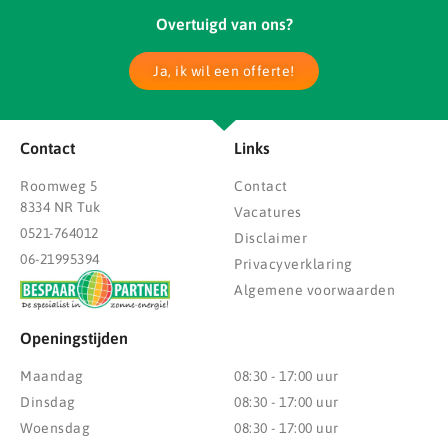
Overtuigd van ons?
Ja, ik wil een offerte!
Contact
Links
Roomweg 5
Contact
8334 NR Tuk
Vacatures
0521-764012
Disclaimer
06-21995394
Privacyverklaring
Algemene voorwaarden
Openingstijden
Maandag
08:30 - 17:00 uur
Dinsdag
08:30 - 17:00 uur
Woensdag
08:30 - 17:00 uur