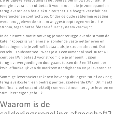
De terugleververgoeding is het bedrag per kilowattuur dat je
energieleverancier uitbetaalt voor stroom die je zonnepanelen
terugleveren aan het elektriciteitsnet. De hoogte verschilt per
leverancier en contracttype. Onder de oude salderingsregeling
werd teruggeleverde stroom weggestreept tegen verbruikte
stroom, tegen hetzelfde tarief. Dat systeem verdwijnt.
In de nieuwe situatie ontvang je voor teruggeleverde stroom de
kale inkoopprijs van energie, zonder de vaste nettarieven en
belastingen die je zelf wél betaalt als je stroom afneemt. Dat
verschil is substantieel. Waar je als consument al snel 30 tot 40
cent per kWh betaalt voor stroom die je afneemt, liggen
terugleververgoedingen doorgaans tussen de 5 en 15 cent per
kWh, afhankelijk van de marktomstandigheden en je leverancier.
Sommige leveranciers rekenen bovenop dit lagere tarief ook nog
terugleverkosten: een bedrag per teruggeleverde kWh. Dit maakt
het financieel onaantrekkelijk om veel stroom terug te leveren en
stimuleert eigen gebruik.
Waarom is de
salderingsregeling afgeschaft?