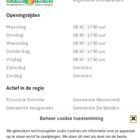
Algemene voorwaarden
Openingstijden
Maandag
08:30 - 17:00 uur
Dinsdag
08:30 - 17:00 uur
Woensdag
08:30 - 17:00 uur
Donderdag
08:30 - 17:00 uur
Vrijdag
08:30 - 17:00 uur
Zaterdag
Gesloten
Zondag
Gesloten
Actief in de regio
Provincie Drenthe
Gemeente Westerveld
Gemeente Hoogeveen
Gemeente De Wolden
Gemeente Meppel
Zwolle
Beheer cookie toestemming
Gemeente Midden-Drenthe
Heerenveen
We gebruiken technologieën zoals cookies om informatie over je apparaat
Gemeente Noordenveld
Kampen
op te slaan en/of te raadplegen. We doen dit met als doel om de beste