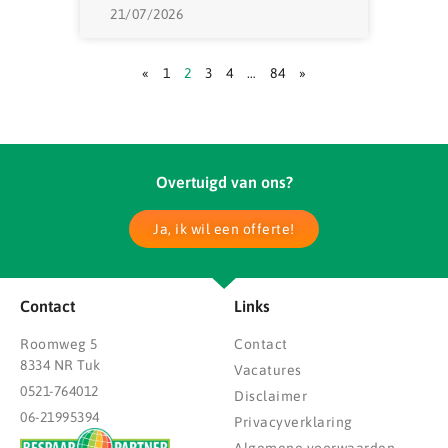
21/07/2026
«
1
2
3
4
…
84
»
Overtuigd van ons?
Ja, ik wil een offerte!
Contact
Links
Roomweg 5
Contact
8334 NR Tuk
Vacatures
0521-764012
Disclaimer
06-21995394
Privacyverklaring