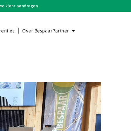
we klant aandragen
renties
Over BespaarPartner