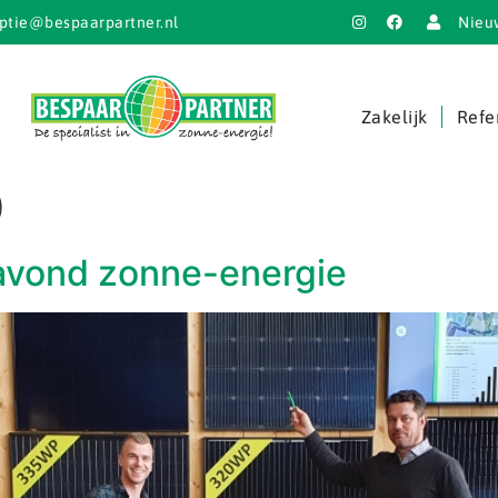
ptie@bespaarpartner.nl
Nieu
Zakelijk
Refe
0
avond zonne-energie