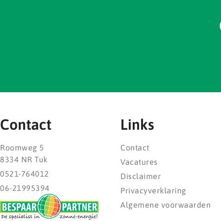
Contact
Links
Roomweg 5
Contact
8334 NR Tuk
Vacatures
0521-764012
Disclaimer
06-21995394
Privacyverklaring
Algemene voorwaarden