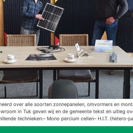
meerd over alle soorten zonnepanelen, omvormers en mont
showroom in Tuk geven wij en de gemeente tekst en uitleg o
lende technieken:– Mono percium cellen– H.I.T. (hetero-jun