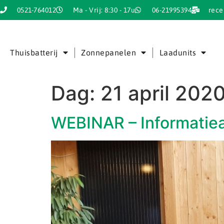
0521-764012
Ma - Vrij: 8:30 - 17u
06-21995394
rece
Thuisbatterij
Zonnepanelen
Laadunits
Dag:
21 april 202
WEBINAR – Informatie