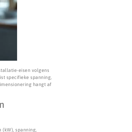
tallatie-eisen volgens
st specifieke spanning,
dimensionering hangt af
en
 (kW), spanning,