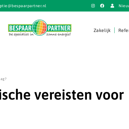
ptie@bespaarpartner.nl
Nieu
Zakelijk
Refe
lag?
ische vereisten voor