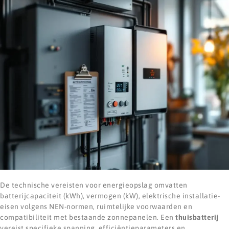
De technische vereisten voor energieopslag omvatten
batterijcapaciteit (kWh), vermogen (kW), elektrische installatie-
eisen volgens NEN-normen, ruimtelijke voorwaarden en
compatibiliteit met bestaande zonnepanelen. Een
thuisbatterij
vereist specifieke spanning, efficiëntieparameters en