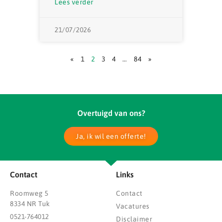
Lees verder
21/07/2026
«
1
2
3
4
…
84
»
Overtuigd van ons?
Ja, ik wil een offerte!
Contact
Links
Roomweg 5
Contact
8334 NR Tuk
Vacatures
0521-764012
Disclaimer