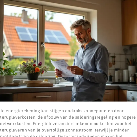
Je energierekening kan stijgen ondanks zonnepanelen door
terugleverkosten, de afbouw van de salderingsregeling en hogere
netwerkkosten. Energieleveranciers rekenen nu kosten voor het
terugleveren van je overtollige zonnestroom, terwijl je minder
profiteert van de saldering. Deze veranderingen maken het