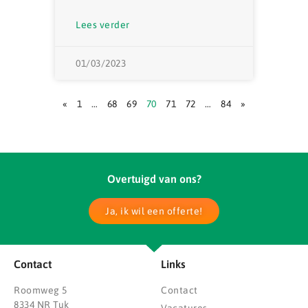
Lees verder
01/03/2023
«
1
…
68
69
70
71
72
…
84
»
Overtuigd van ons?
Ja, ik wil een offerte!
Contact
Links
Roomweg 5
Contact
8334 NR Tuk
Vacatures