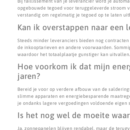
Bij faillissement van je leverancier word je autom
opgebouwde tegoed voor teruggeleverde stroom val
verstandig om regelmatig je tegoed op te laten uit
Kan ik overstappen naar een l
Steeds minder leveranciers bieden nog contracten 
de inkooptarieven en andere voorwaarden. Sommig
waardoor het totaalplaatje gunstiger kan uitvallen
Hoe voorkom ik dat mijn energ
jaren?
Bereid je voor op verdere afbouw van de salderings
slimme apparaten en energiebesparende maatregele
je ondanks lagere vergoedingen voldoende eigen 
Is het nog wel de moeite wa
Ja, zonnepanelen blijven rendabel, maar de terugv