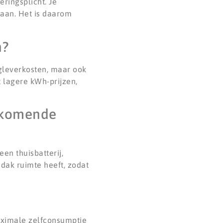
ringsplicht. Je
aan. Het is daarom
n?
ugleverkosten, maar ook
lagere kWh-prijzen,
e komende
en thuisbatterij,
dak ruimte heeft, zodat
maximale zelfconsumptie