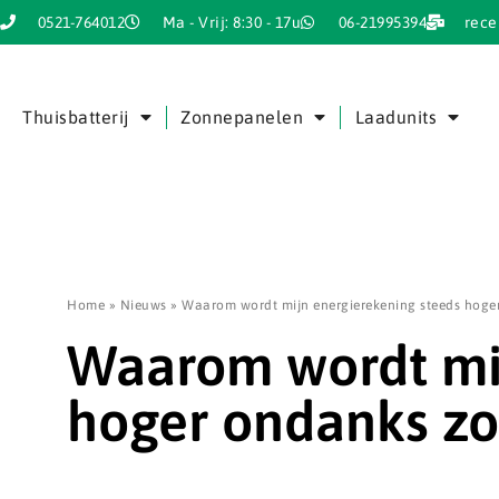
0521-764012
Ma - Vrij: 8:30 - 17u
06-21995394
rece
Thuisbatterij
Zonnepanelen
Laadunits
Home
»
Nieuws
»
Waarom wordt mijn energierekening steeds hog
Waarom wordt mij
hoger ondanks z