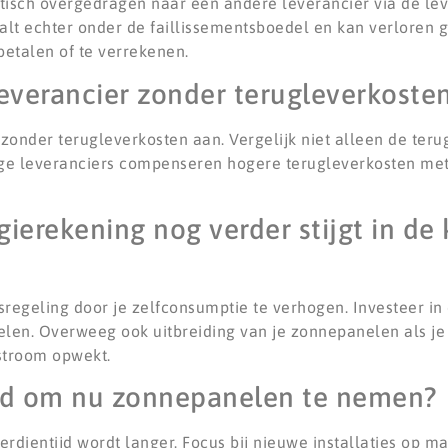
atisch overgedragen naar een andere leverancier via de leve
t echter onder de faillissementsboedel en kan verloren g
betalen of te verrekenen.
everancier zonder terugleverkoste
zonder terugleverkosten aan. Vergelijk niet alleen de ter
e leveranciers compenseren hogere terugleverkosten met 
.
ierekening nog verder stijgt in d
regeling door je zelfconsumptie te verhogen. Investeer in e
n. Overweeg ook uitbreiding van je zonnepanelen als je 
stroom opwekt.
ard om nu zonnepanelen te nemen?
erdientijd wordt langer. Focus bij nieuwe installaties op 