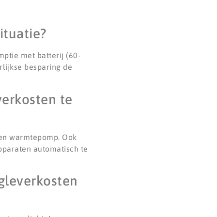
ituatie?
ptie met batterij (60-
rlijkse besparing de
verkosten te
) en warmtepomp. Ook
apparaten automatisch te
ugleverkosten