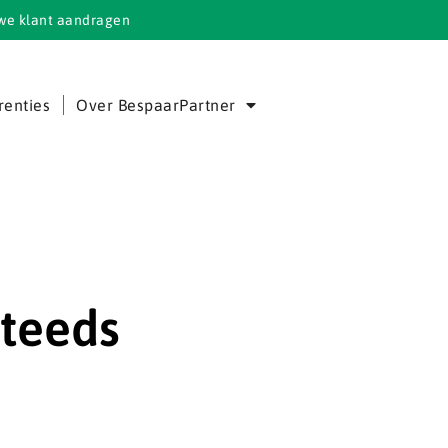
we klant aandragen
renties
Over BespaarPartner
steeds