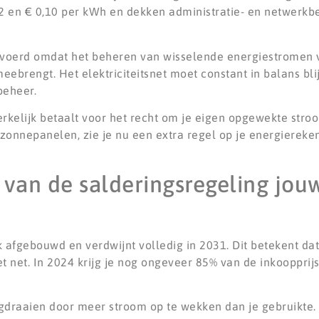
0,02 en € 0,10 per kWh en dekken administratie- en netwerk
evoerd omdat het beheren van wisselende energiestromen
eebrengt. Het elektriciteitsnet moet constant in balans b
beheer.
kelijk betaalt voor het recht om je eigen opgewekte stroo
 zonnepanelen, zie je nu een extra regel op je energiereken
van de salderingsregeling jou
 afgebouwd en verdwijnt volledig in 2031. Dit betekent dat
et net. In 2024 krijg je nog ongeveer 85% van de inkoopprijs
gdraaien door meer stroom op te wekken dan je gebruikte. 