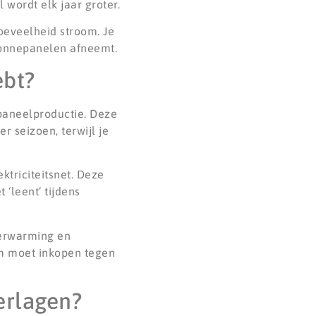
 wordt elk jaar groter.
oeveelheid stroom. Je
 zonnepanelen afneemt.
ebt?
paneelproductie. Deze
r seizoen, terwijl je
ktriciteitsnet. Deze
 ‘leent’ tijdens
verwarming en
om moet inkopen tegen
erlagen?