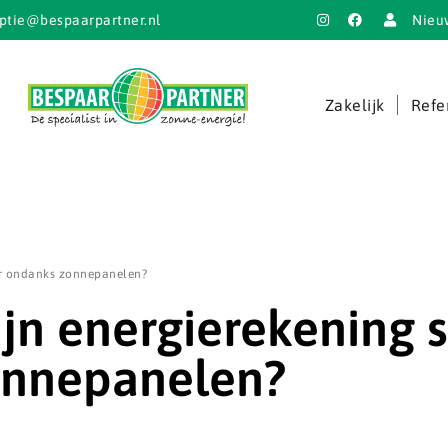
ptie@bespaarpartner.nl
Nieu
Zakelijk
Refe
er ondanks zonnepanelen?
n energierekening 
onnepanelen?