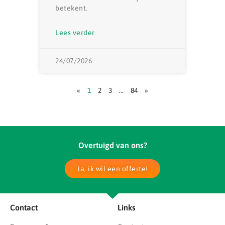
betekent.
Lees verder
24/07/2026
«
1
2
3
…
84
»
Overtuigd van ons?
Ja, ik wil een offerte!
Contact
Links