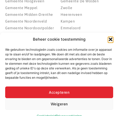
Gemeente Hoogeveen
Gemeente De Wolden
Gemeente Meppel
Zwolle
Gemeente Midden-Drenthe
Heerenveen
Gemeente Noordenveld
Kampen
Gemeente Noordoostpolder
Emmeloord
Gemeente Steenwijkerland
Wolvega
Beheer cookie toestemming
Gemeente Weststellingwerf
We gebruiken technologieën zoals cookies om informatie over je apparaat
op te slaan en/of te raadplegen. We doen dit met als doel om de beste
ervaring te bieden en om gepersonaliseerde advertenties te tonen. Door in
© 2022 - 2026 BespaarPartner | Alle rechten voorbehouden
te stemmen met deze technologieën kunnen we gegevens zoals bladeren
gedrag of unieke ID's op deze site verwerken. Als je geen toestemming
geeft of je toestemming intrekt, kan dit een nadelige invloed hebben op
bepaalde functies en mogelijkheden.
Accepteren
Weigeren
Cookiebeleid
Privacyverklaring