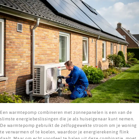
Een warmtepomp combineren met zonnepanelen is een van de
slimste energiebeslissingen die je als huiseigenaar kunt nemen.
De warmtepomp gebruikt de zelfopgewekte stroom om je woning
te verwarmen of te koelen, waardoor je energierekening flink
daalt. Maar om echt voordeel te halen uit deze combinatie, moet