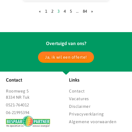
«
1
2
3
4
5
…
84
»
Overtuigd van ons?
Ja, ik wil een offerte!
Contact
Links
Roomweg 5
Contact
8334 NR Tuk
Vacatures
0521-764012
Disclaimer
06-21995394
Privacyverklaring
Algemene voorwaarden