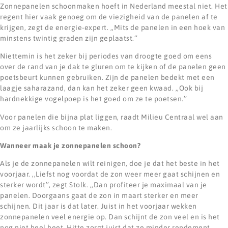
Zonnepanelen schoonmaken hoeft in Nederland meestal niet. Het
regent hier vaak genoeg om de viezigheid van de panelen af te
krijgen, zegt de energie-expert. ,,Mits de panelen in een hoek van
minstens twintig graden zijn geplaatst.’’
Niettemin is het zeker bij periodes van droogte goed om eens
over de rand van je dak te gluren om te kijken of de panelen geen
poetsbeurt kunnen gebruiken. Zijn de panelen bedekt met een
laagje saharazand, dan kan het zeker geen kwaad. ,,Ook bij
hardnekkige vogelpoep is het goed om ze te poetsen.’’
Voor panelen die bijna plat liggen, raadt Milieu Centraal wel aan
om ze jaarlijks schoon te maken.
Wanneer maak je zonnepanelen schoon?
Als je de zonnepanelen wilt reinigen, doe je dat het beste in het
voorjaar. ,,Liefst nog voordat de zon weer meer gaat schijnen en
sterker wordt’’, zegt Stolk. ,,Dan profiteer je maximaal van je
panelen. Doorgaans gaat de zon in maart sterker en meer
schijnen. Dit jaar is dat later. Juist in het voorjaar wekken
zonnepanelen veel energie op. Dan schijnt de zon veel en is het
nog niet heel heet. Hitte zorgt juist dat ze minder rendement