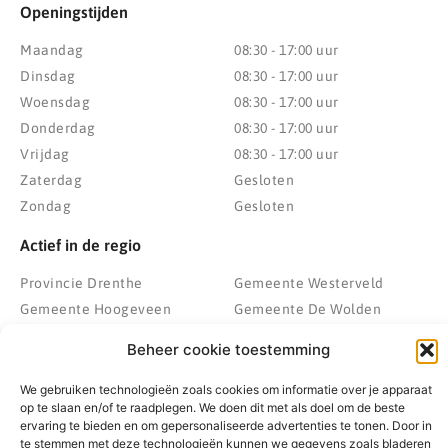
Openingstijden
Maandag
08:30 - 17:00 uur
Dinsdag
08:30 - 17:00 uur
Woensdag
08:30 - 17:00 uur
Donderdag
08:30 - 17:00 uur
Vrijdag
08:30 - 17:00 uur
Zaterdag
Gesloten
Zondag
Gesloten
Actief in de regio
Provincie Drenthe
Gemeente Westerveld
Gemeente Hoogeveen
Gemeente De Wolden
Gemeente Meppel
Zwolle
Beheer cookie toestemming
Gemeente Midden-Drenthe
Heerenveen
Gemeente Noordenveld
Kampen
We gebruiken technologieën zoals cookies om informatie over je apparaat
op te slaan en/of te raadplegen. We doen dit met als doel om de beste
Gemeente Noordoostpolder
Emmeloord
ervaring te bieden en om gepersonaliseerde advertenties te tonen. Door in
Gemeente Steenwijkerland
Wolvega
te stemmen met deze technologieën kunnen we gegevens zoals bladeren