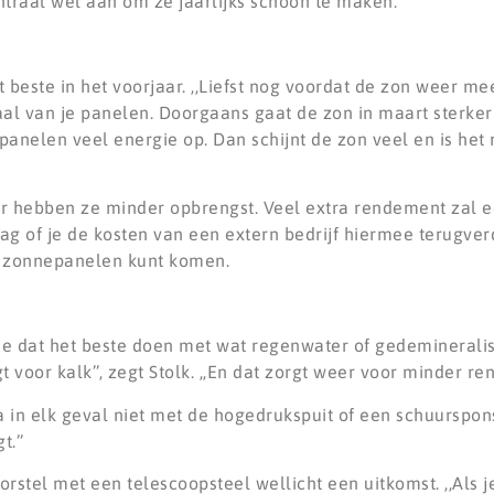
entraal wel aan om ze jaarlijks schoon te maken.
t beste in het voorjaar. ,,Liefst nog voordat de zon weer me
imaal van je panelen. Doorgaans gaat de zon in maart sterker
epanelen veel energie op. Dan schijnt de zon veel en is het 
or hebben ze minder opbrengst. Veel extra rendement zal 
ag of je de kosten van een extern bedrijf hiermee terugverd
 je zonnepanelen kunt komen.
e dat het beste doen met wat regenwater of gedemineralis
voor kalk’’, zegt Stolk. ,,En dat zorgt weer voor minder re
 in elk geval niet met de hogedrukspuit of een schuurspons
.’’
orstel met een telescoopsteel wellicht een uitkomst. ,,Als 