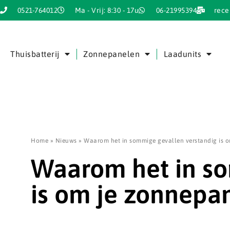
0521-764012
Ma - Vrij: 8:30 - 17u
06-21995394
rece
Thuisbatterij
Zonnepanelen
Laadunits
Home
»
Nieuws
»
Waarom het in sommige gevallen verstandig is 
Waarom het in so
is om je zonnepa