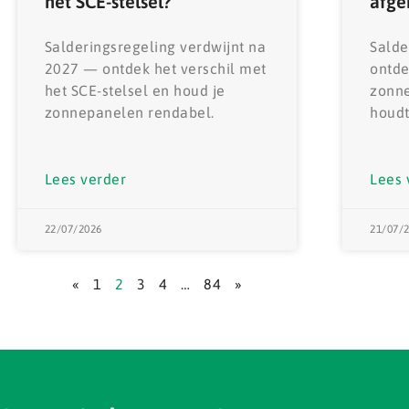
het SCE-stelsel?
afg
Salderingsregeling verdwijnt na
Salde
2027 — ontdek het verschil met
ontde
het SCE-stelsel en houd je
zonne
zonnepanelen rendabel.
houdt
Lees verder
Lees 
22/07/2026
21/07/
«
1
2
3
4
…
84
»