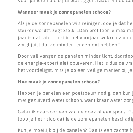
Voor panelen die bijna plat liggen, raadt Milieu C
Wanneer maak je zonnepanelen schoon?
Als je de zonnepanelen wilt reinigen, doe je dat he
sterker wordt’’, zegt Stolk. ,,Dan profiteer je max
jaar is dat later. Juist in het voorjaar wekken zonn
zorgt juist dat ze minder rendement hebben.’’
Door vuil vangen de panelen minder licht, daardo
de energie-expert niet opleveren. Het is dus de vra
het voordeligst, mits je op een veilige manier bij
Hoe maak je zonnepanelen schoon?
Hebben je panelen een poetsbeurt nodig, dan kun j
met gezuiverd water schoon, want kraanwater zorgt 
Gebruik daarvoor een zachte doek of een spons. Ga
loop je het risico dat je de zonnepanelen beschadigt
Kun je moeilijk bij de panelen? Dan is een zachte b