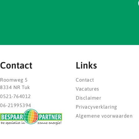
Contact
Links
Roomweg 5
Contact
8334 NR Tuk
Vacatures
0521-764012
Disclaimer
06-21995394
Privacyverklaring
Algemene voorwaarden