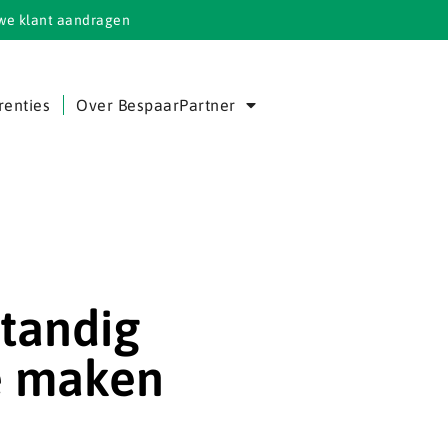
we klant aandragen
renties
Over BespaarPartner
tandig
e maken