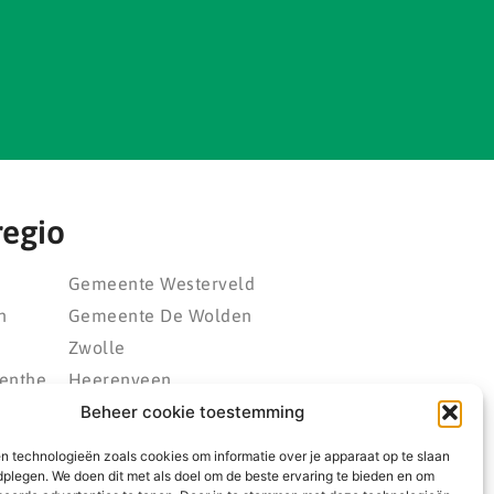
regio
Gemeente Westerveld
n
Gemeente De Wolden
Zwolle
enthe
Heerenveen
eld
Kampen
Beheer cookie toestemming
polder
Emmeloord
n technologieën zoals cookies om informatie over je apparaat op te slaan
rland
Wolvega
dplegen. We doen dit met als doel om de beste ervaring te bieden en om