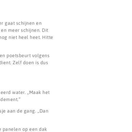
er gaat schijnen en
 en meer schijnen. Dit
nog niet heel heet. Hitte
een poetsbeurt volgens
ient. Zelf doen is dus
eerd water. ,,Maak het
ndement.’’
je aan de gang. ,,Dan
je panelen op een dak