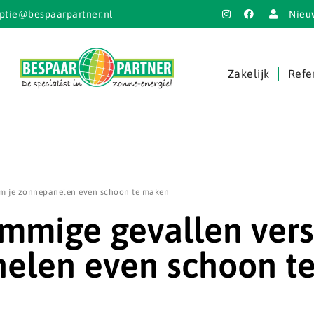
ptie@bespaarpartner.nl
Nieu
Zakelijk
Refe
om je zonnepanelen even schoon te maken
mmige gevallen vers
nelen even schoon t