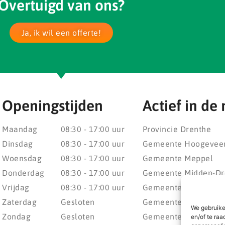
Overtuigd van ons?
Ja, ik wil een offerte!
Openingstijden
Actief in de 
Maandag
08:30 - 17:00 uur
Provincie Drenthe
Dinsdag
08:30 - 17:00 uur
Gemeente Hoogevee
Woensdag
08:30 - 17:00 uur
Gemeente Meppel
Donderdag
08:30 - 17:00 uur
Gemeente Midden-Dr
Vrijdag
08:30 - 17:00 uur
Gemeente Noordenv
Zaterdag
Gesloten
Gemeente Noordoost
We gebruike
Zondag
Gesloten
Gemeente Steenwijke
en/of te raa