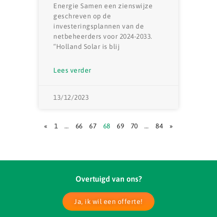
Energie Samen een zienswijze
geschreven op de
investeringsplannen van de
netbeheerders voor 2024-2033.
“Holland Solar is blij
Lees verder
13/12/2023
«
1
…
66
67
68
69
70
…
84
»
Overtuigd van ons?
Ja, ik wil een offerte!