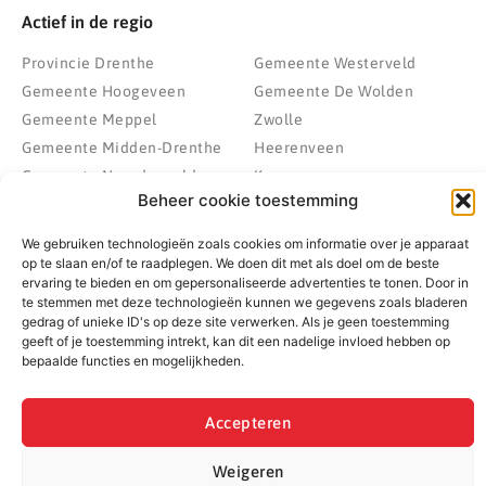
Actief in de regio
Provincie Drenthe
Gemeente Westerveld
Gemeente Hoogeveen
Gemeente De Wolden
Gemeente Meppel
Zwolle
Gemeente Midden-Drenthe
Heerenveen
Gemeente Noordenveld
Kampen
Beheer cookie toestemming
Gemeente Noordoostpolder
Emmeloord
Gemeente Steenwijkerland
Wolvega
We gebruiken technologieën zoals cookies om informatie over je apparaat
Gemeente Weststellingwerf
op te slaan en/of te raadplegen. We doen dit met als doel om de beste
ervaring te bieden en om gepersonaliseerde advertenties te tonen. Door in
te stemmen met deze technologieën kunnen we gegevens zoals bladeren
gedrag of unieke ID's op deze site verwerken. Als je geen toestemming
geeft of je toestemming intrekt, kan dit een nadelige invloed hebben op
© 2022 - 2026 BespaarPartner | Alle rechten voorbehouden
bepaalde functies en mogelijkheden.
Accepteren
Weigeren