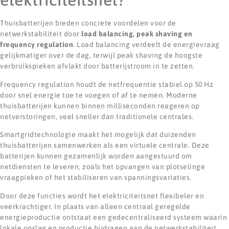
Thuisbatterijen bieden concrete voordelen voor de
netwerkstabiliteit door
load balancing, peak shaving en
frequency regulation
. Load balancing verdeelt de energievraag
gelijkmatiger over de dag, terwijl peak shaving de hoogste
verbruikspieken afvlakt door batterijstroom in te zetten.
Frequency regulation houdt de netfrequentie stabiel op 50 Hz
door snel energie toe te voegen of af te nemen. Moderne
thuisbatterijen kunnen binnen milliseconden reageren op
netverstoringen, veel sneller dan traditionele centrales.
Smartgridtechnologie maakt het mogelijk dat duizenden
thuisbatterijen samenwerken als een virtuele centrale. Deze
batterijen kunnen gezamenlijk worden aangestuurd om
netdiensten te leveren, zoals het opvangen van plotselinge
vraagpieken of het stabiliseren van spanningsvariaties.
Door deze functies wordt het elektriciteitsnet flexibeler en
veerkrachtiger. In plaats van alleen centraal geregelde
energieproductie ontstaat een gedecentraliseerd systeem waarin
lokale opslag en productie bijdragen aan de netwerkstabiliteit.