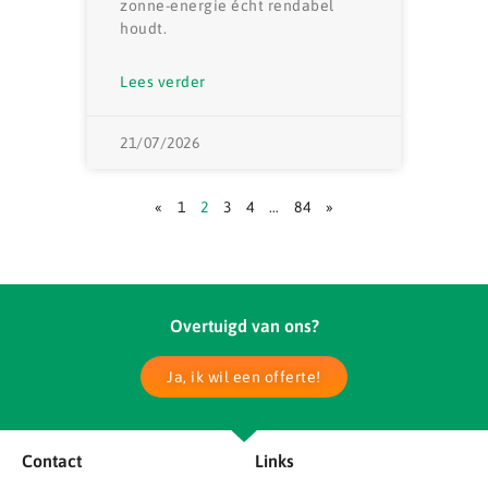
zonne-energie écht rendabel
houdt.
Lees verder
21/07/2026
«
1
2
3
4
…
84
»
Overtuigd van ons?
Ja, ik wil een offerte!
Contact
Links