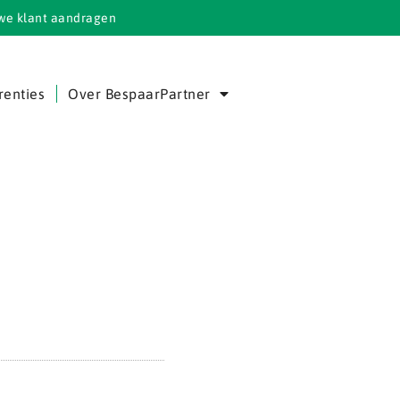
we klant aandragen
renties
Over BespaarPartner