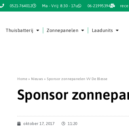
0521-764012
Ma - Vrij: 8:30 - 17u
06-21995394
rece
Thuisbatterij
Zonnepanelen
Laadunits
Home
»
Nieuws
»
Sponsor zonnepanelen VV De Blesse
Sponsor zonnepa
oktober 17, 2017
11:20