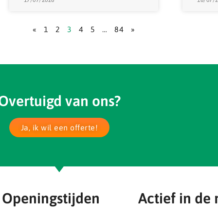
«
1
2
3
4
5
…
84
»
Overtuigd van ons?
Ja, ik wil een offerte!
Openingstijden
Actief in de 