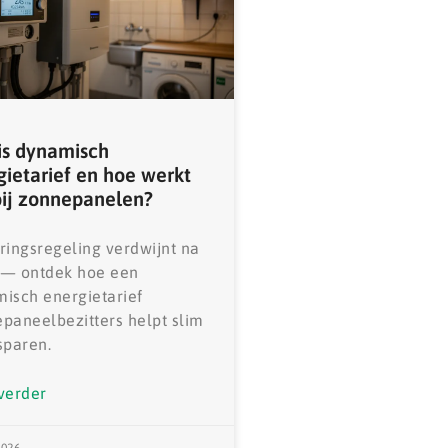
is dynamisch
gietarief en hoe werkt
bij zonnepanelen?
ringsregeling verdwijnt na
 — ontdek hoe een
isch energietarief
paneelbezitters helpt slim
sparen.
verder
2026