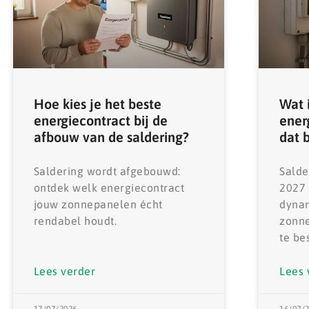
Hoe kies je het beste
Wat 
energiecontract bij de
ener
afbouw van de saldering?
dat 
Saldering wordt afgebouwd:
Salde
ontdek welk energiecontract
2027
jouw zonnepanelen écht
dynam
rendabel houdt.
zonne
te be
Lees verder
Lees 
17/07/2026
16/07/