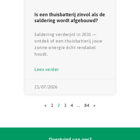
Is een thuisbatterij zinvol als de
saldering wordt afgebouwd?
Saldering verdwijnt in 2031 —
ontdek of een thuisbatterij jouw
zonne-energie écht rendabel
houdt.
Lees verder
21/07/2026
«
1
2
3
4
…
84
»
Overtuigd van ons?