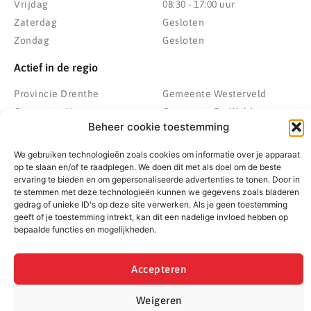
Vrijdag
08:30 - 17:00 uur
Zaterdag
Gesloten
Zondag
Gesloten
Actief in de regio
Provincie Drenthe
Gemeente Westerveld
Gemeente Hoogeveen
Gemeente De Wolden
Beheer cookie toestemming
Gemeente Meppel
Zwolle
Gemeente Midden-Drenthe
Heerenveen
We gebruiken technologieën zoals cookies om informatie over je apparaat
Gemeente Noordenveld
Kampen
op te slaan en/of te raadplegen. We doen dit met als doel om de beste
ervaring te bieden en om gepersonaliseerde advertenties te tonen. Door in
Gemeente Noordoostpolder
Emmeloord
te stemmen met deze technologieën kunnen we gegevens zoals bladeren
Gemeente Steenwijkerland
Wolvega
gedrag of unieke ID's op deze site verwerken. Als je geen toestemming
geeft of je toestemming intrekt, kan dit een nadelige invloed hebben op
Gemeente Weststellingwerf
bepaalde functies en mogelijkheden.
Accepteren
© 2022 - 2026 BespaarPartner | Alle rechten voorbehouden
Weigeren