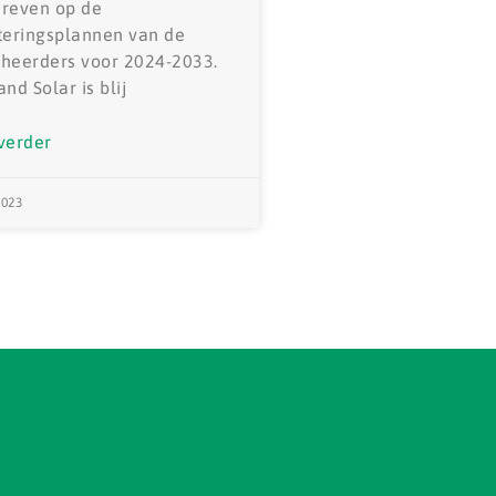
reven op de
teringsplannen van de
heerders voor 2024-2033.
and Solar is blij
verder
2023