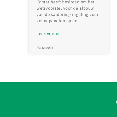
Kamer heeft besloten om het
wetsvoorstel voor de afbouw
van de salderingsregeling voor
zonnepanelen op de
Lees verder
20/12/2023