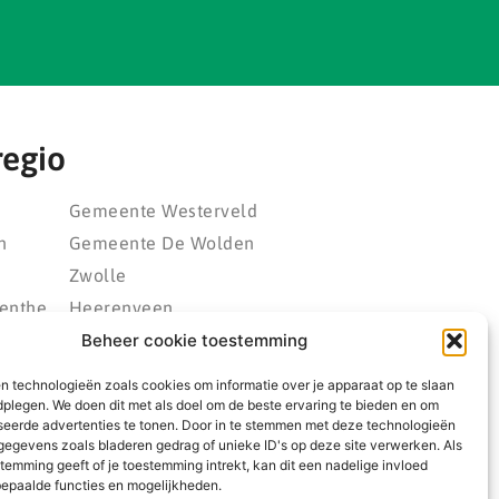
regio
Gemeente Westerveld
n
Gemeente De Wolden
Zwolle
enthe
Heerenveen
eld
Kampen
Beheer cookie toestemming
polder
Emmeloord
n technologieën zoals cookies om informatie over je apparaat op te slaan
rland
Wolvega
dplegen. We doen dit met als doel om de beste ervaring te bieden en om
seerde advertenties te tonen. Door in te stemmen met deze technologieën
ngwerf
egevens zoals bladeren gedrag of unieke ID's op deze site verwerken. Als
temming geeft of je toestemming intrekt, kan dit een nadelige invloed
epaalde functies en mogelijkheden.