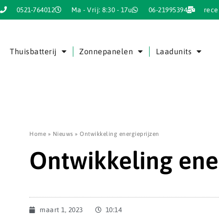
0521-764012
Ma - Vrij: 8:30 - 17u
06-21995394
rece
Thuisbatterij
Zonnepanelen
Laadunits
Home
»
Nieuws
»
Ontwikkeling energieprijzen
Ontwikkeling ene
maart 1, 2023
10:14