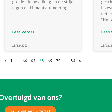
groeiende bevolking en de strijd
gesch
tegen de klimaatverandering.
inves
netbe
“Holl
Lees verder
Lees 
13/12/2023
13/12/
«
1
…
66
67
68
69
70
…
84
»
Overtuigd van ons?
Ja, ik wil een offerte!