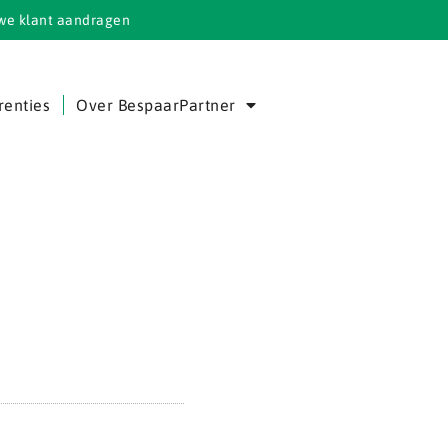
we klant aandragen
renties
Over BespaarPartner