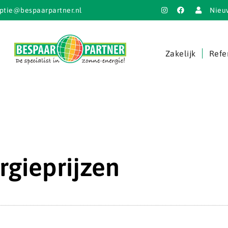
ptie@bespaarpartner.nl
Nieu
Zakelijk
Refe
rgieprijzen