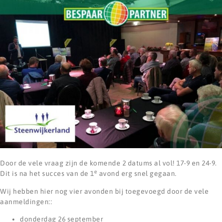
Door de vele vraag zijn de komende 2 datums al vol! 17-9 en 24-9.
e
Dit is na het succes van de 1
avond erg snel gegaan.
Wij hebben hier nog vier avonden bij toegevoegd door de vele
aanmeldingen::
donderdag 26 september