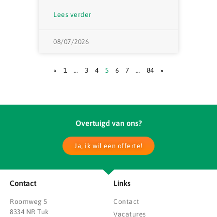
Lees verder
08/07/2026
«
1
…
3
4
5
6
7
…
84
»
Overtuigd van ons?
Ja, ik wil een offerte!
Contact
Links
Roomweg 5
Contact
8334 NR Tuk
Vacatures