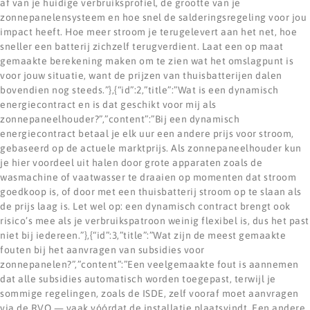
af van je huidige verbruiksprofiel, de grootte van je
zonnepanelensysteem en hoe snel de salderingsregeling voor jou
impact heeft. Hoe meer stroom je terugelevert aan het net, hoe
sneller een batterij zichzelf terugverdient. Laat een op maat
gemaakte berekening maken om te zien wat het omslagpunt is
voor jouw situatie, want de prijzen van thuisbatterijen dalen
bovendien nog steeds.”},{“id”:2,”title”:”Wat is een dynamisch
energiecontract en is dat geschikt voor mij als
zonnepaneelhouder?”,”content”:”Bij een dynamisch
energiecontract betaal je elk uur een andere prijs voor stroom,
gebaseerd op de actuele marktprijs. Als zonnepaneelhouder kun
je hier voordeel uit halen door grote apparaten zoals de
wasmachine of vaatwasser te draaien op momenten dat stroom
goedkoop is, of door met een thuisbatterij stroom op te slaan als
de prijs laag is. Let wel op: een dynamisch contract brengt ook
risico’s mee als je verbruikspatroon weinig flexibel is, dus het past
niet bij iedereen.”},{“id”:3,”title”:”Wat zijn de meest gemaakte
fouten bij het aanvragen van subsidies voor
zonnepanelen?”,”content”:”Een veelgemaakte fout is aannemen
dat alle subsidies automatisch worden toegepast, terwijl je
sommige regelingen, zoals de ISDE, zelf vooraf moet aanvragen
via de RVO — vaak vóórdat de installatie plaatsvindt. Een andere