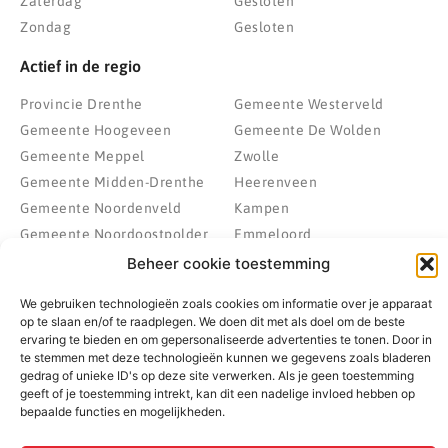
Zaterdag
Gesloten
Zondag
Gesloten
Actief in de regio
Provincie Drenthe
Gemeente Westerveld
Gemeente Hoogeveen
Gemeente De Wolden
Gemeente Meppel
Zwolle
Gemeente Midden-Drenthe
Heerenveen
Gemeente Noordenveld
Kampen
Gemeente Noordoostpolder
Emmeloord
Gemeente Steenwijkerland
Wolvega
Beheer cookie toestemming
Gemeente Weststellingwerf
We gebruiken technologieën zoals cookies om informatie over je apparaat
op te slaan en/of te raadplegen. We doen dit met als doel om de beste
ervaring te bieden en om gepersonaliseerde advertenties te tonen. Door in
te stemmen met deze technologieën kunnen we gegevens zoals bladeren
© 2022 - 2026 BespaarPartner | Alle rechten voorbehouden
gedrag of unieke ID's op deze site verwerken. Als je geen toestemming
geeft of je toestemming intrekt, kan dit een nadelige invloed hebben op
bepaalde functies en mogelijkheden.