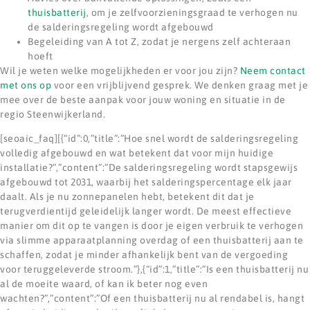
thuisbatterij
, om je zelfvoorzieningsgraad te verhogen nu
de salderingsregeling wordt afgebouwd
Begeleiding van A tot Z, zodat je nergens zelf achteraan
hoeft
Wil je weten welke mogelijkheden er voor jou zijn?
Neem contact
met ons op
voor een vrijblijvend gesprek. We denken graag met je
mee over de beste aanpak voor jouw woning en situatie in de
regio Steenwijkerland.
[seoaic_faq][{“id”:0,”title”:”Hoe snel wordt de salderingsregeling
volledig afgebouwd en wat betekent dat voor mijn huidige
installatie?”,”content”:”De salderingsregeling wordt stapsgewijs
afgebouwd tot 2031, waarbij het salderingspercentage elk jaar
daalt. Als je nu zonnepanelen hebt, betekent dit dat je
terugverdientijd geleidelijk langer wordt. De meest effectieve
manier om dit op te vangen is door je eigen verbruik te verhogen
via slimme apparaatplanning overdag of een thuisbatterij aan te
schaffen, zodat je minder afhankelijk bent van de vergoeding
voor teruggeleverde stroom.”},{“id”:1,”title”:”Is een thuisbatterij nu
al de moeite waard, of kan ik beter nog even
wachten?”,”content”:”Of een thuisbatterij nu al rendabel is, hangt