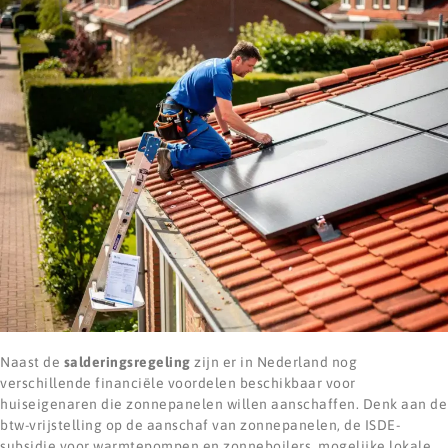
Naast de
salderingsregeling
zijn er in Nederland nog
verschillende financiële voordelen beschikbaar voor
huiseigenaren die zonnepanelen willen aanschaffen. Denk aan de
btw-vrijstelling op de aanschaf van zonnepanelen, de ISDE-
subsidie voor warmtepompen en zonneboilers, mogelijke lokale