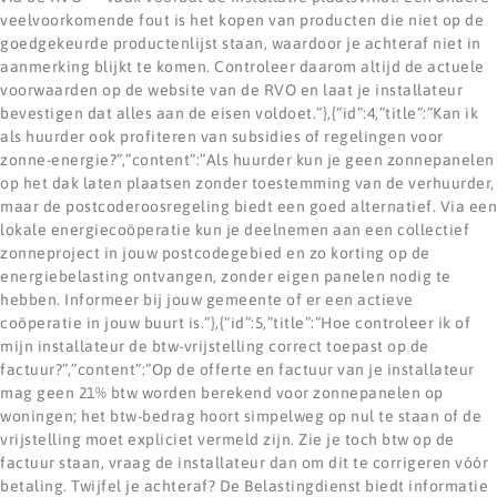
veelvoorkomende fout is het kopen van producten die niet op de
goedgekeurde productenlijst staan, waardoor je achteraf niet in
aanmerking blijkt te komen. Controleer daarom altijd de actuele
voorwaarden op de website van de RVO en laat je installateur
bevestigen dat alles aan de eisen voldoet.”},{“id”:4,”title”:”Kan ik
als huurder ook profiteren van subsidies of regelingen voor
zonne-energie?”,”content”:”Als huurder kun je geen zonnepanelen
op het dak laten plaatsen zonder toestemming van de verhuurder,
maar de postcoderoosregeling biedt een goed alternatief. Via een
lokale energiecoöperatie kun je deelnemen aan een collectief
zonneproject in jouw postcodegebied en zo korting op de
energiebelasting ontvangen, zonder eigen panelen nodig te
hebben. Informeer bij jouw gemeente of er een actieve
coöperatie in jouw buurt is.”},{“id”:5,”title”:”Hoe controleer ik of
mijn installateur de btw-vrijstelling correct toepast op de
factuur?”,”content”:”Op de offerte en factuur van je installateur
mag geen 21% btw worden berekend voor zonnepanelen op
woningen; het btw-bedrag hoort simpelweg op nul te staan of de
vrijstelling moet expliciet vermeld zijn. Zie je toch btw op de
factuur staan, vraag de installateur dan om dit te corrigeren vóór
betaling. Twijfel je achteraf? De Belastingdienst biedt informatie