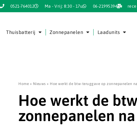
0521-764012
Ma - Vrij: 8:30 - 17u
06-21995394
rece
Thuisbatterij
Zonnepanelen
Laadunits
Home
»
Nieuws
»
Hoe werkt de btw-teruggave op zonnepanelen na 
Hoe werkt de btw
zonnepanelen na 