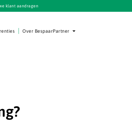
we klant aandragen
renties
Over BespaarPartner
ng?