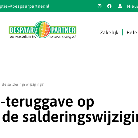
ptie@bespaarpartner.nl
Nieu
Zakelijk
Refe
de salderingswijziging?
-teruggave op
de salderingswijzigi