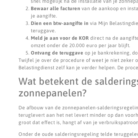
snel mogelijk na de installatie van je zonnep
Bewaar alle facturen
van de aankoop en instal
je aangifte.
Dien een btw-aangifte in
via Mijn Belastingdie
teruggave.
Meld je aan voor de KOR
direct na de aangift
omzet onder de 20.000 euro per jaar blijft.
Ontvang de teruggave
op je bankrekening, do
Twijfel je over de procedure of weet je niet zeker 
Belastingdienst zelf kan je verder helpen. De proc
Wat betekent de saldering
zonnepanelen?
De afbouw van de zonnepanelen-salderingsregeling
teruglevert aan het net levert minder op dan voorh
groot dat effect is, hangt af van je verbruikspatroo
Onder de oude salderingsregeling telde teruggele