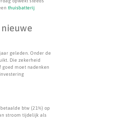
erdag opwekt steeds
 een
thuisbatterij
r nieuwe
jaar geleden. Onder de
uikt. Die zekerheid
raf goed moet nadenken
investering
 betaalde btw (21%) op
n stroom tijdelijk als