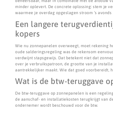
beheersbaar, maar in combinatie met de afbouw va
minder oplevert. De concrete oplossing: stem je v
waarmee je overdag opgeslagen stroom ’s avonds zel
Een langere terugverdient
kopers
Wie nu zonnepanelen overweegt, moet rekening hou
oude salderingsregeling was de rekensom eenvoudig:
verdwijnt stapsgewijs. Dat betekent niet dat zonn
over je verbruikspatroon, de grootte van je install
aantrekkelijker maakt. Wie dat goed voorbereidt, h
Wat is de btw-teruggave o
De btw-teruggave op zonnepanelen is een regeling
de aanschaf- en installatiekosten terugkrijgt van d
ondernemer wordt beschouwd voor de btw.