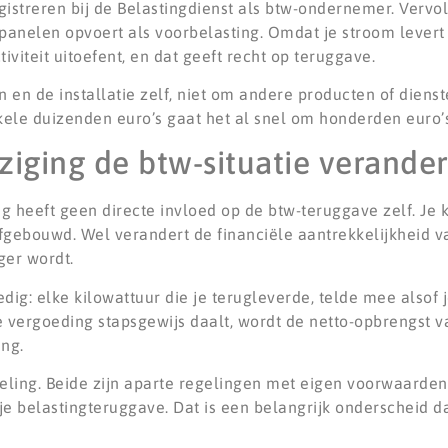
istreren bij de Belastingdienst als btw-ondernemer. Vervol
panelen opvoert als voorbelasting. Omdat je stroom levert
viteit uitoefent, en dat geeft recht op teruggave.
 en de installatie zelf, niet om andere producten of diens
kele duizenden euro’s gaat het al snel om honderden euro’s 
ziging de btw-situatie verande
heeft geen directe invloed op de btw-teruggave zelf. Je 
gebouwd. Wel verandert de financiële aantrekkelijkheid va
ger wordt.
g: elke kilowattuur die je terugleverde, telde mee alsof je
e vergoeding stapsgewijs daalt, wordt de netto-opbrengst van
ing.
eling. Beide zijn aparte regelingen met eigen voorwaarden.
 je belastingteruggave. Dat is een belangrijk onderscheid 