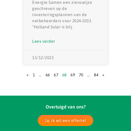
Energie Samen een zienswijze
geschreven op de
investeringsplannen van de
netbeheerders voor 2024-2033.
“Holland Solar is blij
Lees verder
13/12/2023
«
1
…
66
67
68
69
70
…
84
»
Overtuigd van ons?
Ja, ik wil een offerte!