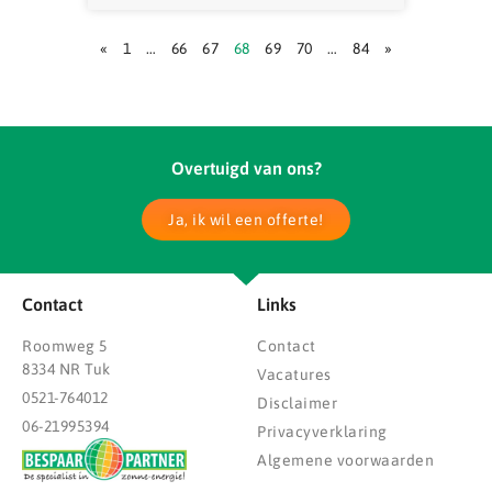
«
1
…
66
67
68
69
70
…
84
»
Overtuigd van ons?
Ja, ik wil een offerte!
Contact
Links
Roomweg 5
Contact
8334 NR Tuk
Vacatures
0521-764012
Disclaimer
06-21995394
Privacyverklaring
Algemene voorwaarden