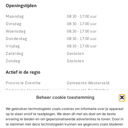
Openingstijden
Maandag
08:30 - 17:00 uur
Dinsdag
08:30 - 17:00 uur
Woensdag
08:30 - 17:00 uur
Donderdag
08:30 - 17:00 uur
Vrijdag
08:30 - 17:00 uur
Zaterdag
Gesloten
Zondag
Gesloten
Actief in de regio
Provincie Drenthe
Gemeente Westerveld
Gemeente Hoogeveen
Gemeente De Wolden
Beheer cookie toestemming
Gemeente Meppel
Zwolle
Gemeente Midden-Drenthe
Heerenveen
We gebruiken technologieën zoals cookies om informatie over je apparaat
Gemeente Noordenveld
Kampen
op te slaan en/of te raadplegen. We doen dit met als doel om de beste
ervaring te bieden en om gepersonaliseerde advertenties te tonen. Door in
Gemeente Noordoostpolder
Emmeloord
te stemmen met deze technologieën kunnen we gegevens zoals bladeren
Gemeente Steenwijkerland
Wolvega