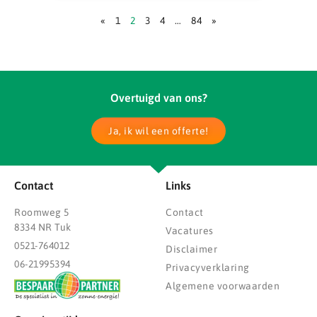
«
1
2
3
4
…
84
»
Overtuigd van ons?
Ja, ik wil een offerte!
Contact
Links
Roomweg 5
Contact
8334 NR Tuk
Vacatures
0521-764012
Disclaimer
06-21995394
Privacyverklaring
Algemene voorwaarden