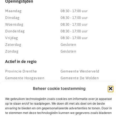
Openingstijden
Maandag
08:30 - 17:00 uur
Dinsdag
08:30 - 17:00 uur
Woensdag
08:30 - 17:00 uur
Donderdag
08:30 - 17:00 uur
Vrijdag
08:30 - 17:00 uur
Zaterdag
Gesloten
Zondag
Gesloten
Actief in de regio
Provincie Drenthe
Gemeente Westerveld
Gemeente Hoogeveen
Gemeente De Wolden
Gemeente Meppel
Zwolle
Beheer cookie toestemming
Gemeente Midden-Drenthe
Heerenveen
Gemeente Noordenveld
Kampen
We gebruiken technologieën zoals cookies om informatie over je apparaat
op te slaan en/of te raadplegen. We doen dit met als doel om de beste
Gemeente Noordoostpolder
Emmeloord
ervaring te bieden en om gepersonaliseerde advertenties te tonen. Door in
Gemeente Steenwijkerland
Wolvega
te stemmen met deze technologieën kunnen we gegevens zoals bladeren