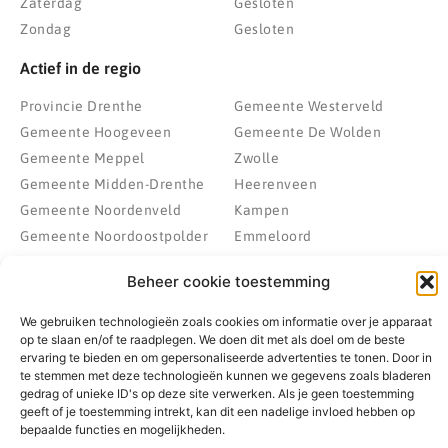
Zaterdag
Gesloten
Zondag
Gesloten
Actief in de regio
Provincie Drenthe
Gemeente Westerveld
Gemeente Hoogeveen
Gemeente De Wolden
Gemeente Meppel
Zwolle
Gemeente Midden-Drenthe
Heerenveen
Gemeente Noordenveld
Kampen
Gemeente Noordoostpolder
Emmeloord
Gemeente Steenwijkerland
Wolvega
Beheer cookie toestemming
Gemeente Weststellingwerf
We gebruiken technologieën zoals cookies om informatie over je apparaat
op te slaan en/of te raadplegen. We doen dit met als doel om de beste
ervaring te bieden en om gepersonaliseerde advertenties te tonen. Door in
© 2022 - 2026 BespaarPartner | Alle rechten voorbehouden
te stemmen met deze technologieën kunnen we gegevens zoals bladeren
gedrag of unieke ID's op deze site verwerken. Als je geen toestemming
geeft of je toestemming intrekt, kan dit een nadelige invloed hebben op
bepaalde functies en mogelijkheden.