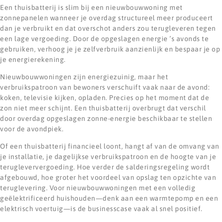
Een thuisbatterij is slim bij een nieuwbouwwoning met
zonnepanelen wanneer je overdag structureel meer produceert
dan je verbruikt en dat overschot anders zou terugleveren tegen
een lage vergoeding. Door de opgeslagen energie ’s avonds te
gebruiken, verhoog je je zelfverbruik aanzienlijk en bespaar je op
je energierekening.
Nieuwbouwwoningen zijn energiezuinig, maar het
verbruikspatroon van bewoners verschuift vaak naar de avond:
koken, televisie kijken, opladen. Precies op het moment dat de
zon niet meer schijnt. Een thuisbatterij overbrugt dat verschil
door overdag opgeslagen zonne-energie beschikbaar te stellen
voor de avondpiek.
Of een thuisbatterij financieel loont, hangt af van de omvang van
je installatie, je dagelijkse verbruikspatroon en de hoogte van je
terugleververgoeding. Hoe verder de salderingsregeling wordt
afgebouwd, hoe groter het voordeel van opslag ten opzichte van
teruglevering. Voor nieuwbouwwoningen met een volledig
geëlektrificeerd huishouden—denk aan een warmtepomp en een
elektrisch voertuig—is de businesscase vaak al snel positief.