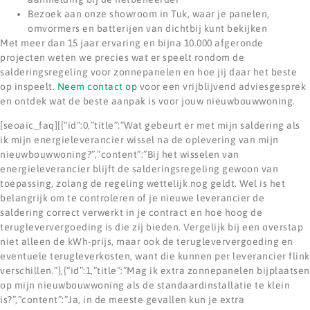
Bezoek aan onze showroom in Tuk, waar je panelen,
omvormers en batterijen van dichtbij kunt bekijken
Met meer dan 15 jaar ervaring en bijna 10.000 afgeronde
projecten weten we precies wat er speelt rondom de
salderingsregeling voor zonnepanelen en hoe jij daar het beste
op inspeelt.
Neem contact op
voor een vrijblijvend adviesgesprek
en ontdek wat de beste aanpak is voor jouw nieuwbouwwoning.
[seoaic_faq][{“id”:0,”title”:”Wat gebeurt er met mijn saldering als
ik mijn energieleverancier wissel na de oplevering van mijn
nieuwbouwwoning?”,”content”:”Bij het wisselen van
energieleverancier blijft de salderingsregeling gewoon van
toepassing, zolang de regeling wettelijk nog geldt. Wel is het
belangrijk om te controleren of je nieuwe leverancier de
saldering correct verwerkt in je contract en hoe hoog de
terugleververgoeding is die zij bieden. Vergelijk bij een overstap
niet alleen de kWh-prijs, maar ook de terugleververgoeding en
eventuele terugleverkosten, want die kunnen per leverancier flink
verschillen.”},{“id”:1,”title”:”Mag ik extra zonnepanelen bijplaatsen
op mijn nieuwbouwwoning als de standaardinstallatie te klein
is?”,”content”:”Ja, in de meeste gevallen kun je extra