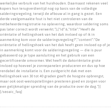
werkelijke verbruik van het huishouden. Daarnaast rekenen veel
kopers hun terugverdientijd nog op basis van de volledige
salderingsregeling, terwijl de afbouw al in gang is gezet. Een
derde veelgemaakte fout is het niet controleren van de
netbeheerderregistratie na oplevering, waardoor saldering soms
pas later correct wordt verwerkt.”},{“id”:6,”title”:”Heeft de
oriëntatie of hellingshoek van het dak invloed op of ik in
aanmerking kom voor de salderingsregeling?”,”content”:”De
oriëntatie of hellingshoek van het dak heeft geen invloed op of je
in aanmerking komt voor de salderingsregeling — die is puur
gebaseerd op je type aansluiting en het gebruik van een
gecertificeerde omvormer. Wel heeft de dakoriëntatie grote
invloed op hoeveel je zonnepanelen produceren en dus op hoe
rendabel de installatie is. Een zuidgericht dak met een
hellingshoek van 30 tot 40 graden geeft de hoogste opbrengst,
maar ook oost-westopstellingen presteren goed en zorgen voor
een gelijkmatiger spreiding van de productie over de dag.”}]
[/seoaic_faq]