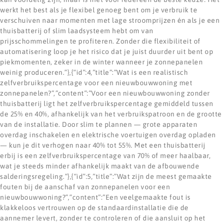
werkt het best als je flexibel genoeg bent om je verbruik te
verschuiven naar momenten met lage stroomprijzen én als je een
thuisbatterij of slim laadsysteem hebt om van
prijsschommelingen te profiteren. Zonder die flexibiliteit of
automatisering loop je het risico dat je juist duurder uit bent op
piekmomenten, zeker in de winter wanneer je zonnepanelen
weinig produceren.”},{“id”:4,”title”:”Wat is een realistisch
zelfverbruikspercentage voor een nieuwbouwwoning met
zonnepanelen?”,”content”:”Voor een nieuwbouwwoning zonder
thuisbatterij ligt het zelfverbruikspercentage gemiddeld tussen
de 25% en 40%, afhankelijk van het verbruikspatroon en de grootte
van de installatie. Door slim te plannen — grote apparaten
overdag inschakelen en elektrische voertuigen overdag opladen
— kun je dit verhogen naar 40% tot 55%. Met een thuisbatterij
erbij is een zelfverbruikspercentage van 70% of meer haalbaar,
wat je steeds minder afhankelijk maakt van de afbouwende
salderingsregeling.”},{“id”:5,”title”:”Wat zijn de meest gemaakte
fouten bij de aanschaf van zonnepanelen voor een
nieuwbouwwoning?”,”content”:”Een veelgemaakte fout is
klakkeloos vertrouwen op de standaardinstallatie die de
aannemer levert, zonder te controleren of die aansluit op het