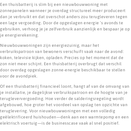
Een thuisbatterij is slim bij een nieuwbouwwoning met
zonnepanelen wanneer je overdag structureel meer produceert
dan je verbruikt en dat overschot anders zou terugleveren tegen
een lage vergoeding. Door de opgeslagen energie ’s avonds te
gebruiken, verhoog je je zelfverbruik aanzienlijk en bespaar je op
je energierekening.
Nieuwbouwwoningen zijn energiezuinig, maar het
verbruikspatroon van bewoners verschuift vaak naar de avond:
koken, televisie kijken, opladen. Precies op het moment dat de
zon niet meer schijnt. Een thuisbatterij overbrugt dat verschil
door overdag opgeslagen zonne-energie beschikbaar te stellen
voor de avondpiek.
Of een thuisbatterij financieel loont, hangt af van de omvang van
je installatie, je dagelijkse verbruikspatroon en de hoogte van je
terugleververgoeding. Hoe verder de salderingsregeling wordt
afgebouwd, hoe groter het voordeel van opslag ten opzichte van
teruglevering. Voor nieuwbouwwoningen met een volledig
geëlektrificeerd huishouden—denk aan een warmtepomp en een
elektrisch voertuig—is de businesscase vaak al snel positief.