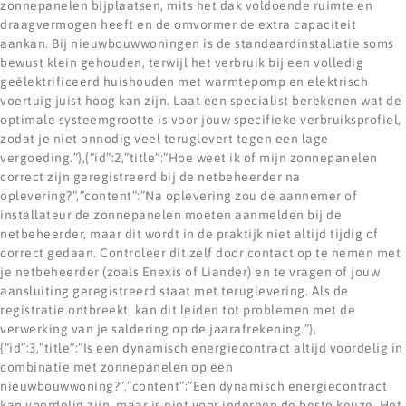
zonnepanelen bijplaatsen, mits het dak voldoende ruimte en
draagvermogen heeft en de omvormer de extra capaciteit
aankan. Bij nieuwbouwwoningen is de standaardinstallatie soms
bewust klein gehouden, terwijl het verbruik bij een volledig
geëlektrificeerd huishouden met warmtepomp en elektrisch
voertuig juist hoog kan zijn. Laat een specialist berekenen wat de
optimale systeemgrootte is voor jouw specifieke verbruiksprofiel,
zodat je niet onnodig veel teruglevert tegen een lage
vergoeding.”},{“id”:2,”title”:”Hoe weet ik of mijn zonnepanelen
correct zijn geregistreerd bij de netbeheerder na
oplevering?”,”content”:”Na oplevering zou de aannemer of
installateur de zonnepanelen moeten aanmelden bij de
netbeheerder, maar dit wordt in de praktijk niet altijd tijdig of
correct gedaan. Controleer dit zelf door contact op te nemen met
je netbeheerder (zoals Enexis of Liander) en te vragen of jouw
aansluiting geregistreerd staat met teruglevering. Als de
registratie ontbreekt, kan dit leiden tot problemen met de
verwerking van je saldering op de jaarafrekening.”},
{“id”:3,”title”:”Is een dynamisch energiecontract altijd voordelig in
combinatie met zonnepanelen op een
nieuwbouwwoning?”,”content”:”Een dynamisch energiecontract
kan voordelig zijn, maar is niet voor iedereen de beste keuze. Het