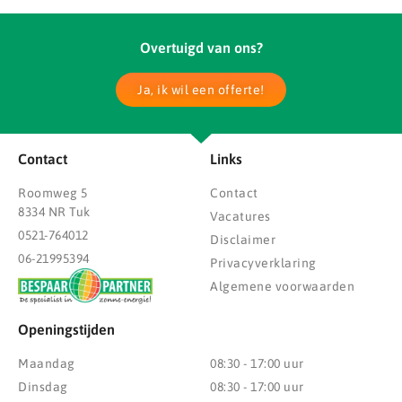
Overtuigd van ons?
Ja, ik wil een offerte!
Contact
Links
Roomweg 5
Contact
8334 NR Tuk
Vacatures
0521-764012
Disclaimer
06-21995394
Privacyverklaring
Algemene voorwaarden
Openingstijden
Maandag
08:30 - 17:00 uur
Dinsdag
08:30 - 17:00 uur