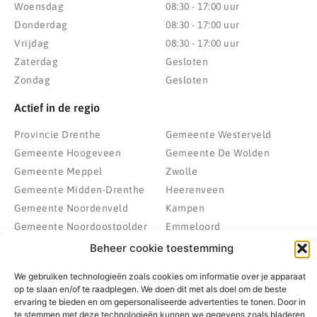
Woensdag
08:30 - 17:00 uur
Donderdag
08:30 - 17:00 uur
Vrijdag
08:30 - 17:00 uur
Zaterdag
Gesloten
Zondag
Gesloten
Actief in de regio
Provincie Drenthe
Gemeente Westerveld
Gemeente Hoogeveen
Gemeente De Wolden
Gemeente Meppel
Zwolle
Gemeente Midden-Drenthe
Heerenveen
Gemeente Noordenveld
Kampen
Gemeente Noordoostpolder
Emmeloord
Gemeente Steenwijkerland
Wolvega
Beheer cookie toestemming
Gemeente Weststellingwerf
We gebruiken technologieën zoals cookies om informatie over je apparaat
op te slaan en/of te raadplegen. We doen dit met als doel om de beste
ervaring te bieden en om gepersonaliseerde advertenties te tonen. Door in
te stemmen met deze technologieën kunnen we gegevens zoals bladeren