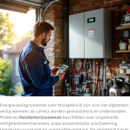
Energieopslagsystemen voor thuisgebruik zijn over het algemeen
veilig wanneer ze correct worden geïnstalleerd en onderhouden.
Moderne
thuisbatterijsystemen
beschikken over uitgebreide
veiligheidsmechanismen, zoals automatische uitschakeling,
temperatuurcontrole en overlaadbeveiliging. De veiligheid hangt