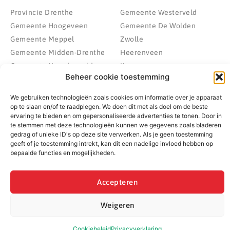
Provincie Drenthe
Gemeente Westerveld
Gemeente Hoogeveen
Gemeente De Wolden
Gemeente Meppel
Zwolle
Gemeente Midden-Drenthe
Heerenveen
Gemeente Noordenveld
Kampen
Beheer cookie toestemming
Gemeente Noordoostpolder
Emmeloord
Gemeente Steenwijkerland
Wolvega
We gebruiken technologieën zoals cookies om informatie over je apparaat
Gemeente Weststellingwerf
op te slaan en/of te raadplegen. We doen dit met als doel om de beste
ervaring te bieden en om gepersonaliseerde advertenties te tonen. Door in
te stemmen met deze technologieën kunnen we gegevens zoals bladeren
gedrag of unieke ID's op deze site verwerken. Als je geen toestemming
geeft of je toestemming intrekt, kan dit een nadelige invloed hebben op
© 2022 - 2026 BespaarPartner | Alle rechten voorbehouden
bepaalde functies en mogelijkheden.
Accepteren
Weigeren
Cookiebeleid
Privacyverklaring