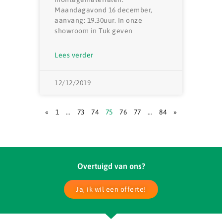
Maandagavond 16 december,
aanvang: 19.30uur. In onze
showroom in Tuk geven
Lees verder
12/12/2019
«
1
…
73
74
75
76
77
…
84
»
Overtuigd van ons?
Ja, ik wil een offerte!