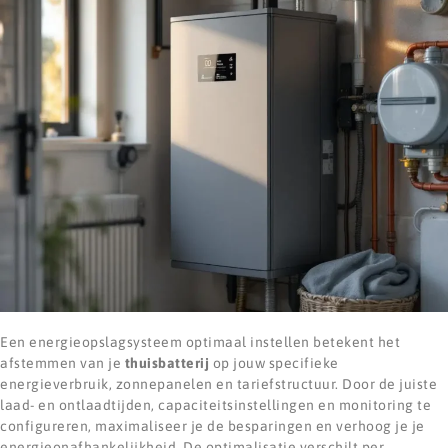
Een energieopslagsysteem optimaal instellen betekent het
afstemmen van je
thuisbatterij
op jouw specifieke
energieverbruik, zonnepanelen en tariefstructuur. Door de juiste
laad- en ontlaadtijden, capaciteitsinstellingen en monitoring te
configureren, maximaliseer je de besparingen en verhoog je je
energieonafhankelijkheid. De optimalisatie verschilt per