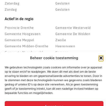
Zaterdag
Gesloten
Zondag
Gesloten
Actief in de regio
Provincie Drenthe
Gemeente Westerveld
Gemeente Hoogeveen
Gemeente De Wolden
Gemeente Meppel
Zwolle
Gemeente Midden-Drenthe
Heerenveen
Gemeente Noordenveld
Kampen
Beheer cookie toestemming
Gemeente Noordoostpolder
Emmeloord
Gemeente Steenwijkerland
Wolvega
We gebruiken technologieën zoals cookies om informatie over je apparaat
Gemeente Weststellingwerf
op te slaan en/of te raadplegen. We doen dit met als doel om de beste
ervaring te bieden en om gepersonaliseerde advertenties te tonen. Door in
te stemmen met deze technologieën kunnen we gegevens zoals bladeren
gedrag of unieke ID's op deze site verwerken. Als je geen toestemming
geeft of je toestemming intrekt, kan dit een nadelige invloed hebben op
© 2022 - 2026 BespaarPartner | Alle rechten voorbehouden
bepaalde functies en mogelijkheden.