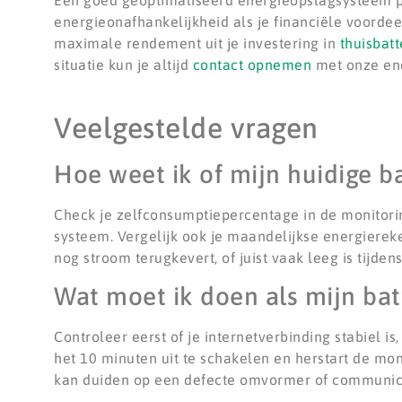
Een goed geoptimaliseerd energieopslagsysteem pa
energieonafhankelijkheid als je financiële voordee
maximale rendement uit je investering in
thuisbatt
situatie kun je altijd
contact opnemen
met onze ene
Veelgestelde vragen
Hoe weet ik of mijn huidige ba
Check je zelfconsumptiepercentage in de monitori
systeem. Vergelijk ook je maandelijkse energierekeni
nog stroom terugkevert, of juist vaak leeg is tijden
Wat moet ik doen als mijn batt
Controleer eerst of je internetverbinding stabiel 
het 10 minuten uit te schakelen en herstart de mon
kan duiden op een defecte omvormer of communica