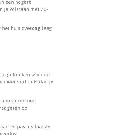
en een hogere
n je volstaan met 70-
r het huis overdag leeg
n te gebruiken wanneer
je meer verbruikt dan je
ijdens uren met
 reageren op
laan en pas als laatste
evering.