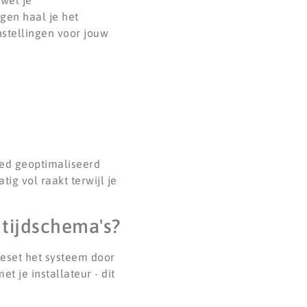
wel je
gen haal je het
nstellingen voor jouw
oed geoptimaliseerd
ig vol raakt terwijl je
 tijdschema's?
Reset het systeem door
 je installateur - dit