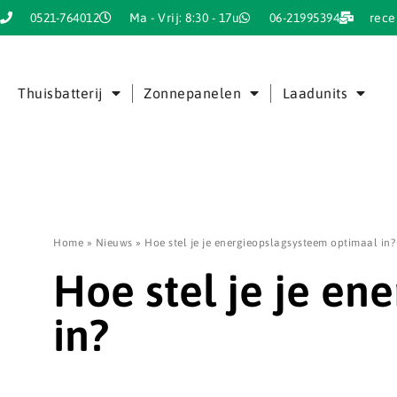
0521-764012
Ma - Vrij: 8:30 - 17u
06-21995394
rece
Thuisbatterij
Zonnepanelen
Laadunits
Home
»
Nieuws
»
Hoe stel je je energieopslagsysteem optimaal in?
Hoe stel je je en
in?