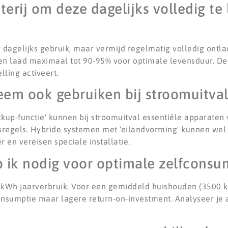
tterij om deze dagelijks volledig te
 dagelijks gebruik, maar vermijd regelmatig volledig ontla
it en laad maximaal tot 90-95% voor optimale levensduur. 
lling activeert.
eem ook gebruiken bij stroomuitval
ckup-functie' kunnen bij stroomuitval essentiële apparate
regels. Hybride systemen met 'eilandvorming' kunnen we
r en vereisen speciale installatie.
b ik nodig voor optimale zelfconsu
00 kWh jaarverbruik. Voor een gemiddeld huishouden (3500 
onsumptie maar lagere return-on-investment. Analyseer je 