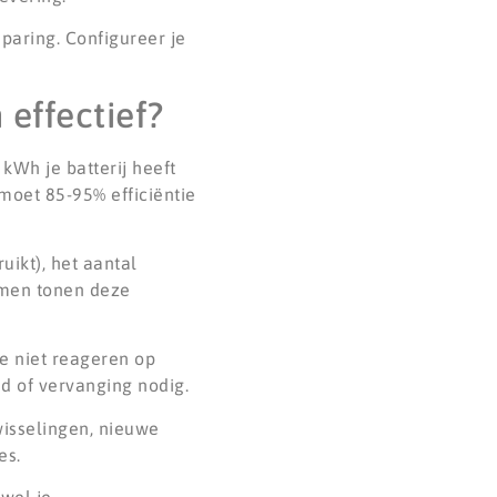
sparing. Configureer je
 effectief?
 kWh je batterij heeft
moet 85-95% efficiëntie
uikt), het aantal
emen tonen deze
e niet reageren op
ud of vervanging nodig.
wisselingen, nieuwe
es.