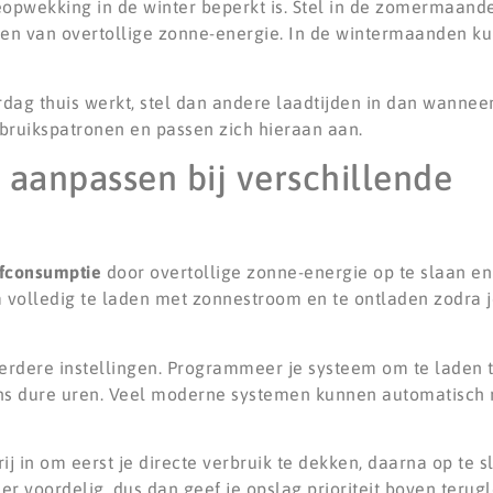
opwekking in de winter beperkt is. Stel in de zomermaand
ren van overtollige zonne-energie. In de wintermaanden ku
rdag thuis werkt, stel dan andere laadtijden in dan wannee
bruikspatronen en passen zich hieraan aan.
 aanpassen bij verschillende
fconsumptie
door overtollige zonne-energie op te slaan e
om volledig te laden met zonnestroom en te ontladen zodra 
rdere instellingen. Programmeer je systeem om te laden t
jdens dure uren. Veel moderne systemen kunnen automatisch
ij in om eerst je directe verbruik te dekken, daarna op te s
r voordelig, dus dan geef je opslag prioriteit boven terugl