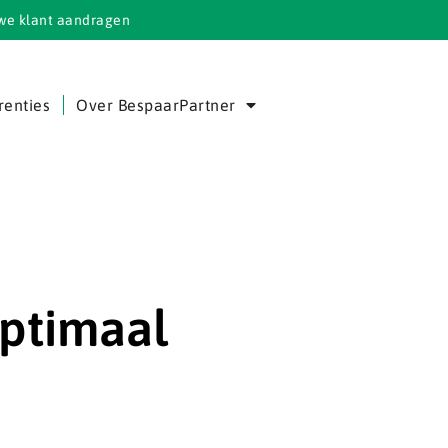
we klant aandragen
renties
Over BespaarPartner
optimaal