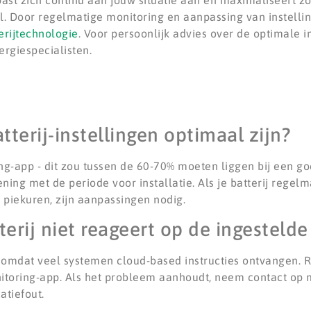
st zich continu aan jouw situatie aan en maximaliseert zo
l. Door regelmatige monitoring en aanpassing van instellin
erijtechnologie
. Voor persoonlijk advies over de optimale i
rgiespecialisten.
tterij-instellingen optimaal zijn?
ng-app - dit zou tussen de 60-70% moeten liggen bij een g
ng met de periode voor installatie. Als je batterij regelmat
s piekuren, zijn aanpassingen nodig.
erij niet reageert op de ingestelde
is, omdat veel systemen cloud-based instructies ontvangen. 
itoring-app. Als het probleem aanhoudt, neem contact op met
tiefout.