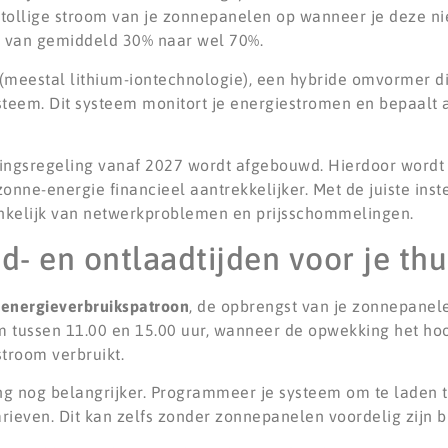
tollige stroom van je zonnepanelen op wanneer je deze niet
ie van gemiddeld 30% naar wel 70%.
f (meestal lithium-iontechnologie), een hybride omvormer 
teem. Dit systeem monitort je energiestromen en bepaalt
ringsregeling vanaf 2027 wordt afgebouwd. Hierdoor wordt
onne-energie financieel aantrekkelijker. Met de juiste inst
ankelijk van netwerkproblemen en prijsschommelingen.
d- en ontlaadtijden voor je thu
e
energieverbruikspatroon
, de opbrengst van je zonnepanele
m tussen 11.00 en 15.00 uur, wanneer de opwekking het hoog
troom verbruikt.
ng nog belangrijker. Programmeer je systeem om te laden t
rieven. Dit kan zelfs zonder zonnepanelen voordelig zijn bij