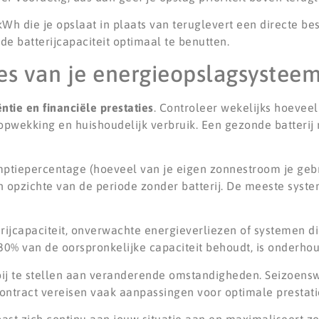
kWh die je opslaat in plaats van teruglevert een directe be
e batterijcapaciteit optimaal te benutten.
es van je energieopslagsysteem
iëntie en financiële prestaties
. Controleer wekelijks hoeveel
opwekking en huishoudelijk verbruik. Een gezonde batterij 
umptiepercentage (hoeveel van je eigen zonnestroom je gebr
n opzichte van de periode zonder batterij. De meeste syst
ijcapaciteit, onverwachte energieverliezen of systemen di
n 80% van de oorspronkelijke capaciteit behoudt, is onderho
 bij te stellen aan veranderende omstandigheden. Seizoens
contract vereisen vaak aanpassingen voor optimale prestati