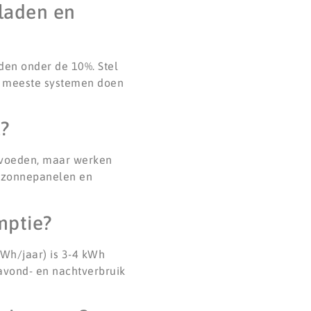
 laden en
den onder de 10%. Stel
De meeste systemen doen
?
n voeden, maar werken
l zonnepanelen en
mptie?
kWh/jaar) is 3-4 kWh
avond- en nachtverbruik