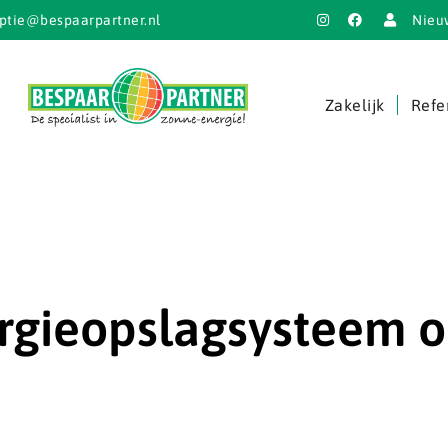
ptie@bespaarpartner.nl
Nieu
Zakelijk
Refe
ergieopslagsysteem 