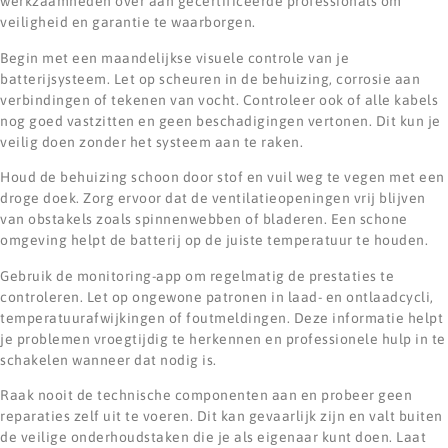
werkzaamheden over aan gecertificeerde professionals om
veiligheid en garantie te waarborgen.
Begin met een maandelijkse visuele controle van je
batterijsysteem. Let op scheuren in de behuizing, corrosie aan
verbindingen of tekenen van vocht. Controleer ook of alle kabels
nog goed vastzitten en geen beschadigingen vertonen. Dit kun je
veilig doen zonder het systeem aan te raken.
Houd de behuizing schoon door stof en vuil weg te vegen met een
droge doek. Zorg ervoor dat de ventilatieopeningen vrij blijven
van obstakels zoals spinnenwebben of bladeren. Een schone
omgeving helpt de batterij op de juiste temperatuur te houden.
Gebruik de monitoring-app om regelmatig de prestaties te
controleren. Let op ongewone patronen in laad- en ontlaadcycli,
temperatuurafwijkingen of foutmeldingen. Deze informatie helpt
je problemen vroegtijdig te herkennen en professionele hulp in te
schakelen wanneer dat nodig is.
Raak nooit de technische componenten aan en probeer geen
reparaties zelf uit te voeren. Dit kan gevaarlijk zijn en valt buiten
de veilige onderhoudstaken die je als eigenaar kunt doen. Laat