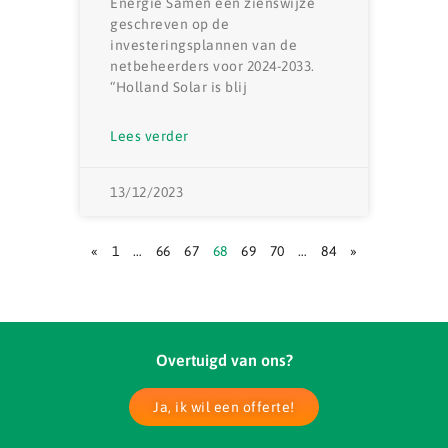
Energie Samen een zienswijze
geschreven op de
investeringsplannen van de
netbeheerders voor 2024-2033.
“Holland Solar is blij
Lees verder
13/12/2023
«
1
…
66
67
68
69
70
…
84
»
Overtuigd van ons?
Ja, ik wil een offerte!