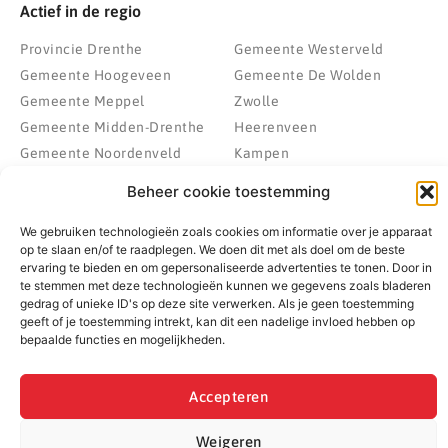
Actief in de regio
Provincie Drenthe
Gemeente Westerveld
Gemeente Hoogeveen
Gemeente De Wolden
Gemeente Meppel
Zwolle
Gemeente Midden-Drenthe
Heerenveen
Gemeente Noordenveld
Kampen
Gemeente Noordoostpolder
Emmeloord
Beheer cookie toestemming
Gemeente Steenwijkerland
Wolvega
Gemeente Weststellingwerf
We gebruiken technologieën zoals cookies om informatie over je apparaat
op te slaan en/of te raadplegen. We doen dit met als doel om de beste
ervaring te bieden en om gepersonaliseerde advertenties te tonen. Door in
te stemmen met deze technologieën kunnen we gegevens zoals bladeren
gedrag of unieke ID's op deze site verwerken. Als je geen toestemming
© 2022 - 2026 BespaarPartner | Alle rechten voorbehouden
geeft of je toestemming intrekt, kan dit een nadelige invloed hebben op
bepaalde functies en mogelijkheden.
Accepteren
Weigeren