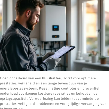
Goed onderhoud van een
thuisbatterij
zorgt voor optimale
prestaties, veiligheid en een lange levensduur van je
energieopslagsysteem. Regelmatige controles en preventief
onderhoud voorkomen kostbare reparaties en behouden de
opslagcapaciteit. Verwaarlozing kan leiden tot verminderde
prestaties, veiligheidsproblemen en vroegtijdige vervanging van
je investering.