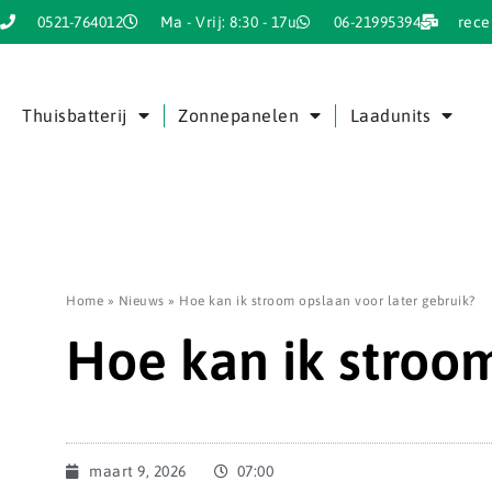
0521-764012
Ma - Vrij: 8:30 - 17u
06-21995394
rece
Thuisbatterij
Zonnepanelen
Laadunits
Home
»
Nieuws
»
Hoe kan ik stroom opslaan voor later gebruik?
Hoe kan ik stroom
maart 9, 2026
07:00