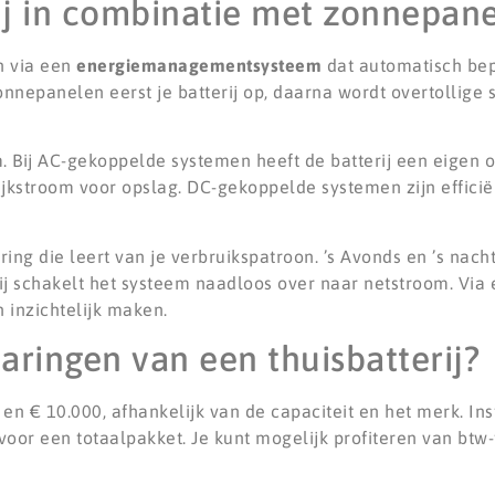
ij in combinatie met zonnepan
n via een
energiemanagementsysteem
dat automatisch be
nnepanelen eerst je batterij op, daarna wordt overtollige
m. Bij AC-gekoppelde systemen heeft de batterij een eigen
jkstroom voor opslag. DC-gekoppelde systemen zijn effici
ng die leert van je verbruikspatroon. ’s Avonds en ’s nachts
erij schakelt het systeem naadloos over naar netstroom. Vi
 inzichtelijk maken.
aringen van een thuisbatterij?
0 en € 10.000, afhankelijk van de capaciteit en het merk. Ins
t voor een totaalpakket. Je kunt mogelijk profiteren van btw