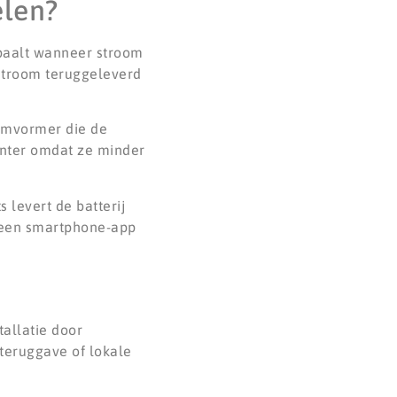
elen?
paalt wanneer stroom
 stroom teruggeleverd
 omvormer die de
ënter omdat ze minder
 levert de batterij
a een smartphone-app
tallatie door
-teruggave of lokale