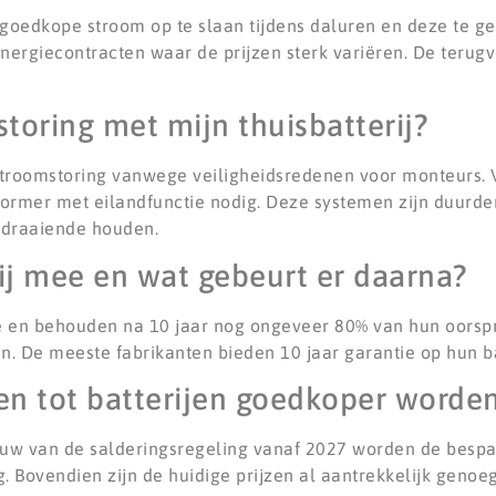
m goedkope stroom op te slaan tijdens daluren en deze te ge
energiecontracten waar de prijzen sterk variëren. De terugv
toring met mijn thuisbatterij?
 stroomstoring vanwege veiligheidsredenen voor monteurs. 
vormer met eilandfunctie nodig. Deze systemen zijn duurd
t draaiende houden.
ij mee en wat gebeurt er daarna?
e en behouden na 10 jaar nog ongeveer 80% van hun oorspro
. De meeste fabrikanten bieden 10 jaar garantie op hun b
en tot batterijen goedkoper worde
ouw van de salderingsregeling vanaf 2027 worden de bespar
 Bovendien zijn de huidige prijzen al aantrekkelijk genoe