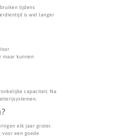
bruiken tijdens
erdientijd is wel langer
Voor
er maar kunnen
nkelijke capaciteit. Na
atterijsystemen.
n?
ingen elk jaar groter.
g voor een goede