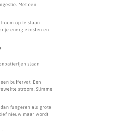
ongestie. Met een
troom op te slaan
er je energiekosten en
?
onbatterijen slaan
een buffervat. Een
pgewekte stroom. Slimme
 dan fungeren als grote
atief nieuw maar wordt