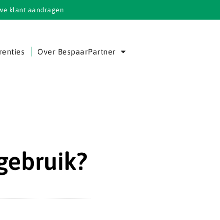
we klant aandragen
renties
Over BespaarPartner
gebruik?