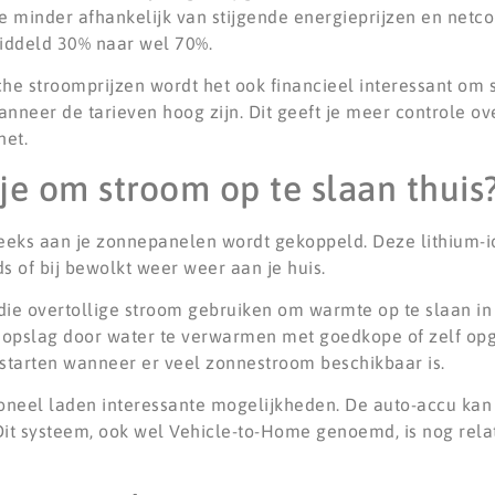
e minder afhankelijk van stijgende energieprijzen en netc
iddeld 30% naar wel 70%.
 stroomprijzen wordt het ook financieel interessant om s
neer de tarieven hoog zijn. Dit geeft je meer controle ov
net.
e om stroom op te slaan thuis
treeks aan je zonnepanelen wordt gekoppeld. Deze lithium-i
s of bij bewolkt weer weer aan je huis.
 overtollige stroom gebruiken om warmte op te slaan in 
gieopslag door water te verwarmen met goedkope of zelf o
tarten wanneer er veel zonnestroom beschikbaar is.
tioneel laden interessante mogelijkheden. De auto-accu kan
. Dit systeem, ook wel Vehicle-to-Home genoemd, is nog rel