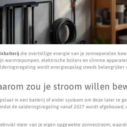
isbatterij
die overtollige energie van je zonnepanelen bewa
zijn warmtepompen, elektrische boilers en slimme apparate
lderingsregeling wordt energieopslag steeds belangrijker
aarom zou je stroom willen be
pslaat in een batterij of ander systeem om deze later te 
r omdat de salderingsregeling vanaf 2027 wordt afgebouwd,
 gebruikt meer van je eigen opgewekte zonnestroom, waard