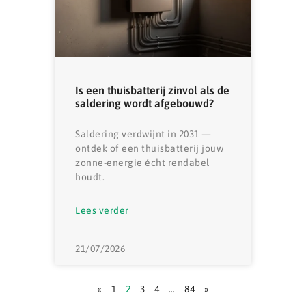
Is een thuisbatterij zinvol als de
saldering wordt afgebouwd?
Saldering verdwijnt in 2031 —
ontdek of een thuisbatterij jouw
zonne-energie écht rendabel
houdt.
Lees verder
21/07/2026
«
1
2
3
4
…
84
»