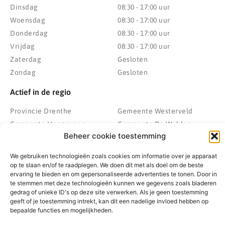
Dinsdag
08:30 - 17:00 uur
Woensdag
08:30 - 17:00 uur
Donderdag
08:30 - 17:00 uur
Vrijdag
08:30 - 17:00 uur
Zaterdag
Gesloten
Zondag
Gesloten
Actief in de regio
Provincie Drenthe
Gemeente Westerveld
Gemeente Hoogeveen
Gemeente De Wolden
Beheer cookie toestemming
Gemeente Meppel
Zwolle
Gemeente Midden-Drenthe
Heerenveen
We gebruiken technologieën zoals cookies om informatie over je apparaat
Gemeente Noordenveld
Kampen
op te slaan en/of te raadplegen. We doen dit met als doel om de beste
ervaring te bieden en om gepersonaliseerde advertenties te tonen. Door in
Gemeente Noordoostpolder
Emmeloord
te stemmen met deze technologieën kunnen we gegevens zoals bladeren
Gemeente Steenwijkerland
Wolvega
gedrag of unieke ID's op deze site verwerken. Als je geen toestemming
geeft of je toestemming intrekt, kan dit een nadelige invloed hebben op
Gemeente Weststellingwerf
bepaalde functies en mogelijkheden.