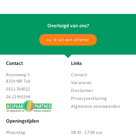
Overtuigd van ons?
Ja, ik wil een offerte!
Contact
Links
Roomweg 5
Contact
8334 NR Tuk
Vacatures
0521-764012
Disclaimer
06-21995394
Privacyverklaring
Algemene voorwaarden
Openingstijden
Maandag
08:30 - 17:00 uur