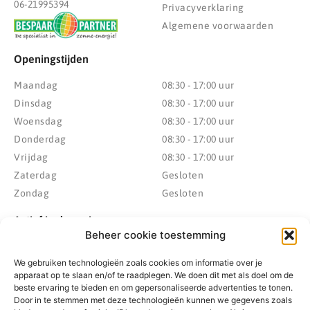
06-21995394
Privacyverklaring
Algemene voorwaarden
Openingstijden
Maandag
08:30 - 17:00 uur
Dinsdag
08:30 - 17:00 uur
Woensdag
08:30 - 17:00 uur
Donderdag
08:30 - 17:00 uur
Vrijdag
08:30 - 17:00 uur
Zaterdag
Gesloten
Zondag
Gesloten
Actief in de regio
Beheer cookie toestemming
Provincie Drenthe
Gemeente Westerveld
We gebruiken technologieën zoals cookies om informatie over je
Gemeente Hoogeveen
Gemeente De Wolden
apparaat op te slaan en/of te raadplegen. We doen dit met als doel om de
Gemeente Meppel
Zwolle
beste ervaring te bieden en om gepersonaliseerde advertenties te tonen.
Gemeente Midden-Drenthe
Heerenveen
Door in te stemmen met deze technologieën kunnen we gegevens zoals