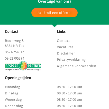
Overtuigd van ons?
Ja, ik wil een offerte!
Contact
Links
Roomweg 5
Contact
8334 NR Tuk
Vacatures
0521-764012
Disclaimer
06-21995394
Privacyverklaring
Algemene voorwaarden
Openingstijden
Maandag
08:30 - 17:00 uur
Dinsdag
08:30 - 17:00 uur
Woensdag
08:30 - 17:00 uur
Donderdag
08:30 - 17:00 uur