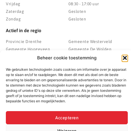
Vrijdag
08:30 - 17:00 uur
Zaterdag
Gesloten
Zondag
Gesloten
Actief in de regio
Provincie Drenthe
Gemeente Westerveld
Gemeente Hoogeveen
Gemeente De Wolden
Gemeente Meppel
Zwolle
Beheer cookie toestemming
Gemeente Midden-Drenthe
Heerenveen
We gebruiken technologieën zoals cookies om informatie over je apparaat
Gemeente Noordenveld
Kampen
op te slaan en/of te raadplegen. We doen dit met als doel om de beste
Gemeente Noordoostpolder
Emmeloord
ervaring te bieden en om gepersonaliseerde advertenties te tonen. Door in
te stemmen met deze technologieën kunnen we gegevens zoals bladeren
Gemeente Steenwijkerland
Wolvega
gedrag of unieke ID's op deze site verwerken. Als je geen toestemming
Gemeente Weststellingwerf
geeft of je toestemming intrekt, kan dit een nadelige invloed hebben op
bepaalde functies en mogelijkheden.
Accepteren
© 2022 - 2026 BespaarPartner | Alle rechten voorbehouden
Weigeren