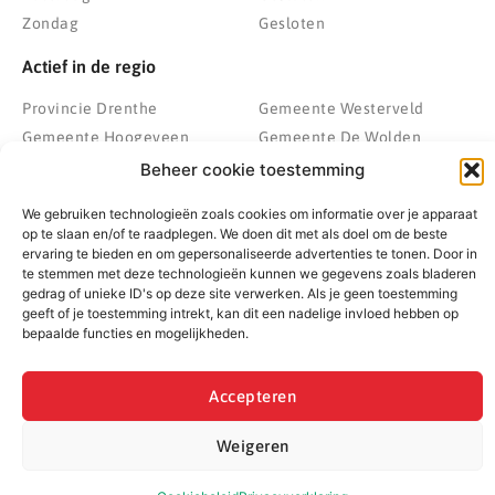
Zondag
Gesloten
Actief in de regio
Provincie Drenthe
Gemeente Westerveld
Gemeente Hoogeveen
Gemeente De Wolden
Gemeente Meppel
Zwolle
Beheer cookie toestemming
Gemeente Midden-Drenthe
Heerenveen
We gebruiken technologieën zoals cookies om informatie over je apparaat
Gemeente Noordenveld
Kampen
op te slaan en/of te raadplegen. We doen dit met als doel om de beste
Gemeente Noordoostpolder
Emmeloord
ervaring te bieden en om gepersonaliseerde advertenties te tonen. Door in
te stemmen met deze technologieën kunnen we gegevens zoals bladeren
Gemeente Steenwijkerland
Wolvega
gedrag of unieke ID's op deze site verwerken. Als je geen toestemming
Gemeente Weststellingwerf
geeft of je toestemming intrekt, kan dit een nadelige invloed hebben op
bepaalde functies en mogelijkheden.
Accepteren
© 2022 - 2026 BespaarPartner | Alle rechten voorbehouden
Weigeren