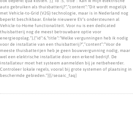
ook beperkt qua kosten.”},{“id”:5,”title”:”Kan ik mijn elektrische
auto gebruiken als thuisbatterij?”,”content”:”Dit wordt mogelijk
met Vehicle-to-Grid (V2G) technologie, maar is in Nederland nog
beperkt beschikbaar. Enkele nieuwere EV’s ondersteunen al
Vehicle-to-Home functionaliteit. Voor nu is een dedicated
thuisbatterij nog de meest betrouwbare optie voor
energieopslag.”},{“id”:6,”title”:”Welke vergunningen heb ik nodig
voor de installatie van een thuisbatterij?”,”content”:”Voor de
meeste thuisbatterijen heb je geen bouwvergunning nodig, maar
wel een elektrische installatie door een erkend bedrijf. De
installateur moet het systeem aanmelden bij je netbeheerder.
Controleer lokale regels, vooral bij grote systemen of plaatsing in
beschermde gebieden.”}][/seoaic_faq]