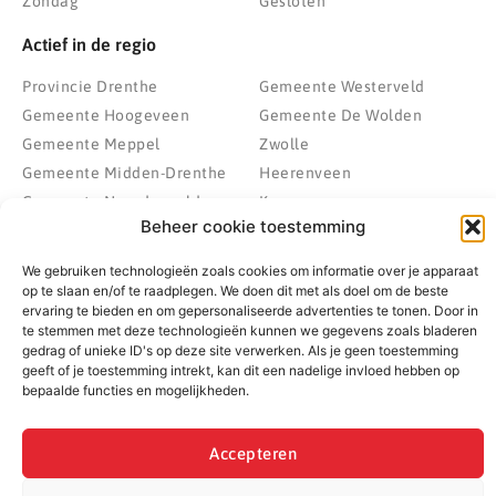
Zondag
Gesloten
Actief in de regio
Provincie Drenthe
Gemeente Westerveld
Gemeente Hoogeveen
Gemeente De Wolden
Gemeente Meppel
Zwolle
Gemeente Midden-Drenthe
Heerenveen
Gemeente Noordenveld
Kampen
Beheer cookie toestemming
Gemeente Noordoostpolder
Emmeloord
Gemeente Steenwijkerland
Wolvega
We gebruiken technologieën zoals cookies om informatie over je apparaat
Gemeente Weststellingwerf
op te slaan en/of te raadplegen. We doen dit met als doel om de beste
ervaring te bieden en om gepersonaliseerde advertenties te tonen. Door in
te stemmen met deze technologieën kunnen we gegevens zoals bladeren
gedrag of unieke ID's op deze site verwerken. Als je geen toestemming
geeft of je toestemming intrekt, kan dit een nadelige invloed hebben op
© 2022 - 2026 BespaarPartner | Alle rechten voorbehouden
bepaalde functies en mogelijkheden.
Accepteren