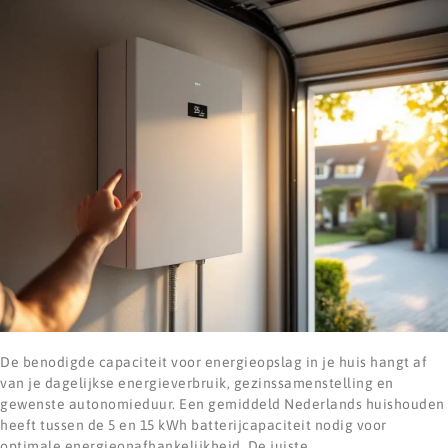
De benodigde capaciteit voor energieopslag in je huis hangt af
van je dagelijkse energieverbruik, gezinssamenstelling en
gewenste autonomieduur. Een gemiddeld Nederlands huishouden
heeft tussen de 5 en 15 kWh batterijcapaciteit nodig voor
optimale energieonafhankelijkheid. De juiste