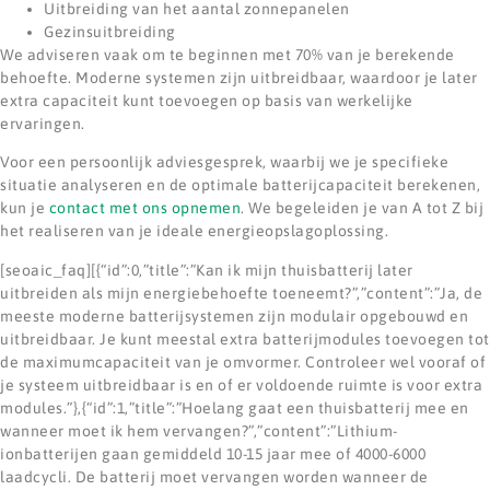
Uitbreiding van het aantal zonnepanelen
Gezinsuitbreiding
We adviseren vaak om te beginnen met 70% van je berekende
behoefte. Moderne systemen zijn uitbreidbaar, waardoor je later
extra capaciteit kunt toevoegen op basis van werkelijke
ervaringen.
Voor een persoonlijk adviesgesprek, waarbij we je specifieke
situatie analyseren en de optimale batterijcapaciteit berekenen,
kun je
contact met ons opnemen
. We begeleiden je van A tot Z bij
het realiseren van je ideale energieopslagoplossing.
[seoaic_faq][{“id”:0,”title”:”Kan ik mijn thuisbatterij later
uitbreiden als mijn energiebehoefte toeneemt?”,”content”:”Ja, de
meeste moderne batterijsystemen zijn modulair opgebouwd en
uitbreidbaar. Je kunt meestal extra batterijmodules toevoegen tot
de maximumcapaciteit van je omvormer. Controleer wel vooraf of
je systeem uitbreidbaar is en of er voldoende ruimte is voor extra
modules.”},{“id”:1,”title”:”Hoelang gaat een thuisbatterij mee en
wanneer moet ik hem vervangen?”,”content”:”Lithium-
ionbatterijen gaan gemiddeld 10-15 jaar mee of 4000-6000
laadcycli. De batterij moet vervangen worden wanneer de