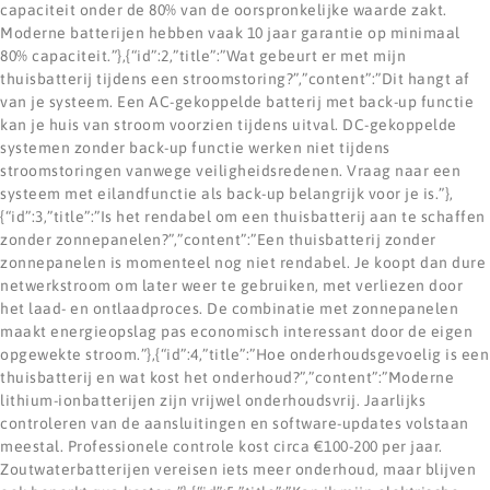
capaciteit onder de 80% van de oorspronkelijke waarde zakt.
Moderne batterijen hebben vaak 10 jaar garantie op minimaal
80% capaciteit.”},{“id”:2,”title”:”Wat gebeurt er met mijn
thuisbatterij tijdens een stroomstoring?”,”content”:”Dit hangt af
van je systeem. Een AC-gekoppelde batterij met back-up functie
kan je huis van stroom voorzien tijdens uitval. DC-gekoppelde
systemen zonder back-up functie werken niet tijdens
stroomstoringen vanwege veiligheidsredenen. Vraag naar een
systeem met eilandfunctie als back-up belangrijk voor je is.”},
{“id”:3,”title”:”Is het rendabel om een thuisbatterij aan te schaffen
zonder zonnepanelen?”,”content”:”Een thuisbatterij zonder
zonnepanelen is momenteel nog niet rendabel. Je koopt dan dure
netwerkstroom om later weer te gebruiken, met verliezen door
het laad- en ontlaadproces. De combinatie met zonnepanelen
maakt energieopslag pas economisch interessant door de eigen
opgewekte stroom.”},{“id”:4,”title”:”Hoe onderhoudsgevoelig is een
thuisbatterij en wat kost het onderhoud?”,”content”:”Moderne
lithium-ionbatterijen zijn vrijwel onderhoudsvrij. Jaarlijks
controleren van de aansluitingen en software-updates volstaan
meestal. Professionele controle kost circa €100-200 per jaar.
Zoutwaterbatterijen vereisen iets meer onderhoud, maar blijven