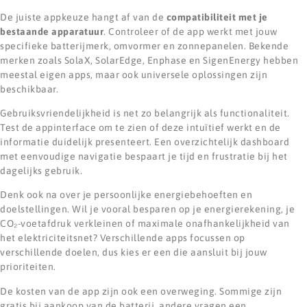
De juiste appkeuze hangt af van de
compatibiliteit met je
bestaande apparatuur
. Controleer of de app werkt met jouw
specifieke batterijmerk, omvormer en zonnepanelen. Bekende
merken zoals SolaX, SolarEdge, Enphase en SigenEnergy hebben
meestal eigen apps, maar ook universele oplossingen zijn
beschikbaar.
Gebruiksvriendelijkheid is net zo belangrijk als functionaliteit.
Test de appinterface om te zien of deze intuïtief werkt en de
informatie duidelijk presenteert. Een overzichtelijk dashboard
met eenvoudige navigatie bespaart je tijd en frustratie bij het
dagelijks gebruik.
Denk ook na over je persoonlijke energiebehoeften en
doelstellingen. Wil je vooral besparen op je energierekening, je
CO₂-voetafdruk verkleinen of maximale onafhankelijkheid van
het elektriciteitsnet? Verschillende apps focussen op
verschillende doelen, dus kies er een die aansluit bij jouw
prioriteiten.
De kosten van de app zijn ook een overweging. Sommige zijn
gratis bij aankoop van de batterij, andere vragen een