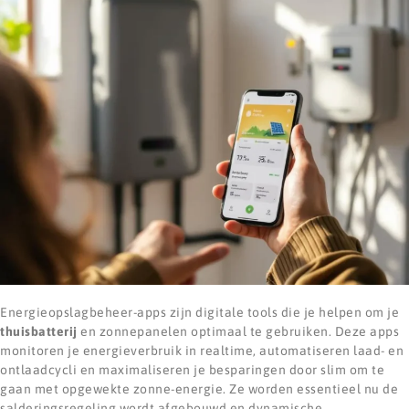
Energieopslagbeheer-apps zijn digitale tools die je helpen om je
thuisbatterij
en zonnepanelen optimaal te gebruiken. Deze apps
monitoren je energieverbruik in realtime, automatiseren laad- en
ontlaadcycli en maximaliseren je besparingen door slim om te
gaan met opgewekte zonne-energie. Ze worden essentieel nu de
salderingsregeling wordt afgebouwd en dynamische