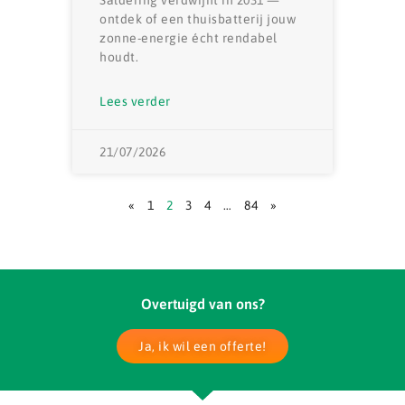
ontdek of een thuisbatterij jouw
zonne-energie écht rendabel
houdt.
Lees verder
21/07/2026
«
1
2
3
4
…
84
»
Overtuigd van ons?
Ja, ik wil een offerte!