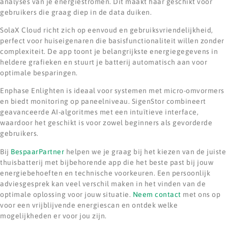
analyses van je energiestromen. Dit maakt haar geschikt voor
gebruikers die graag diep in de data duiken.
SolaX Cloud richt zich op eenvoud en gebruiksvriendelijkheid,
perfect voor huiseigenaren die basisfunctionaliteit willen zonder
complexiteit. De app toont je belangrijkste energiegegevens in
heldere grafieken en stuurt je batterij automatisch aan voor
optimale besparingen.
Enphase Enlighten is ideaal voor systemen met micro-omvormers
en biedt monitoring op paneelniveau. SigenStor combineert
geavanceerde AI-algoritmes met een intuïtieve interface,
waardoor het geschikt is voor zowel beginners als gevorderde
gebruikers.
Bij
BespaarPartner
helpen we je graag bij het kiezen van de juiste
thuisbatterij met bijbehorende app die het beste past bij jouw
energiebehoeften en technische voorkeuren. Een persoonlijk
adviesgesprek kan veel verschil maken in het vinden van de
optimale oplossing voor jouw situatie.
Neem contact
met ons op
voor een vrijblijvende energiescan en ontdek welke
mogelijkheden er voor jou zijn.