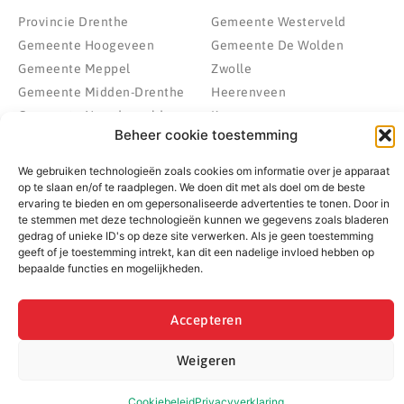
Provincie Drenthe
Gemeente Westerveld
Gemeente Hoogeveen
Gemeente De Wolden
Gemeente Meppel
Zwolle
Gemeente Midden-Drenthe
Heerenveen
Gemeente Noordenveld
Kampen
Beheer cookie toestemming
Gemeente Noordoostpolder
Emmeloord
Gemeente Steenwijkerland
Wolvega
We gebruiken technologieën zoals cookies om informatie over je apparaat
Gemeente Weststellingwerf
op te slaan en/of te raadplegen. We doen dit met als doel om de beste
ervaring te bieden en om gepersonaliseerde advertenties te tonen. Door in
te stemmen met deze technologieën kunnen we gegevens zoals bladeren
gedrag of unieke ID's op deze site verwerken. Als je geen toestemming
geeft of je toestemming intrekt, kan dit een nadelige invloed hebben op
© 2022 - 2026 BespaarPartner | Alle rechten voorbehouden
bepaalde functies en mogelijkheden.
Accepteren
Weigeren
Cookiebeleid
Privacyverklaring