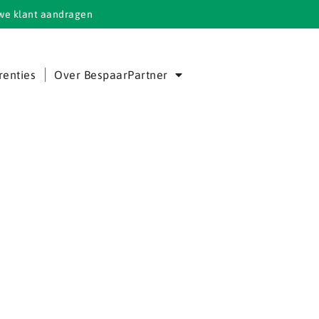
we klant aandragen
renties
Over BespaarPartner