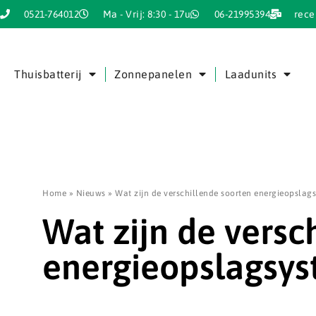
0521-764012
Ma - Vrij: 8:30 - 17u
06-21995394
rece
Thuisbatterij
Zonnepanelen
Laadunits
Home
»
Nieuws
»
Wat zijn de verschillende soorten energieopslag
Wat zijn de versc
energieopslagsy