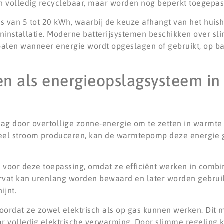
jn volledig recyclebaar, maar worden nog beperkt toegepas
ns van 5 tot 20 kWh, waarbij de keuze afhangt van het huis
ninstallatie. Moderne batterijsystemen beschikken over s
en wanneer energie wordt opgeslagen of gebruikt, op ba
als energieopslagsysteem in
ag door overtollige zonne-energie om te zetten in warmte
el stroom produceren, kan de warmtepomp deze energie 
voor deze toepassing, omdat ze efficiënt werken in combi
rvat kan urenlang worden bewaard en later worden gebrui
ijnt.
oordat ze zowel elektrisch als op gas kunnen werken. Dit 
aar volledig elektrische verwarming. Door slimme regelin