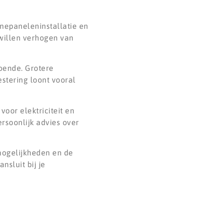
nnepaneleninstallatie en
 willen verhogen van
doende. Grotere
stering loont vooral
oor elektriciteit en
rsoonlijk advies over
mogelijkheden en de
nsluit bij je