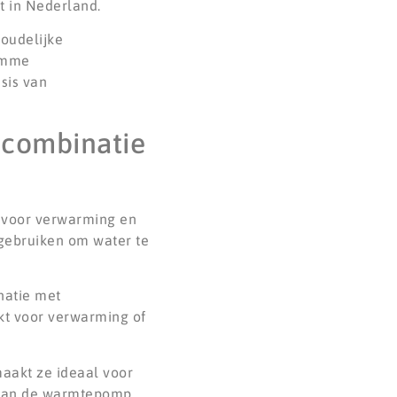
t in Nederland.
houdelijke
limme
sis van
 combinatie
 voor verwarming en
gebruiken om water te
natie met
kt voor verwarming of
maakt ze ideaal voor
g kan de warmtepomp