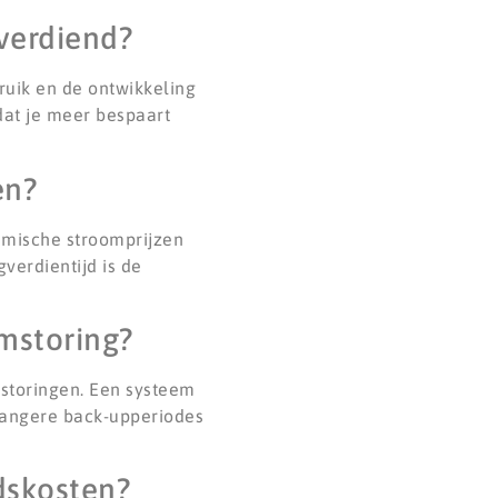
gverdiend?
bruik en de ontwikkeling
dat je meer bespaart
en?
namische stroomprijzen
verdientijd is de
mstoring?
mstoringen. Een systeem
langere back-upperiodes
dskosten?