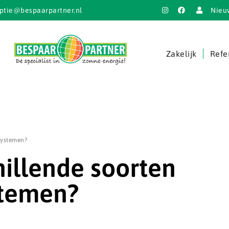
ptie@bespaarpartner.nl
Nieu
Zakelijk
Refe
systemen?
hillende soorten
stemen?