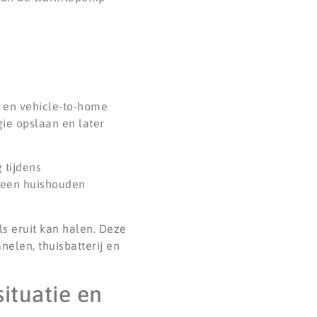
en vehicle-to-home
gie opslaan en later
 tijdens
n een huishouden
ls eruit kan halen. Deze
elen, thuisbatterij en
ituatie en