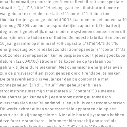
maar handmatige controle geeft extra flexibiliteit voor speciale
situaties.”},{“id”:3,”title”:”Hoelang gaat een thuisbatterij mee en
wat gebeurt er met de prestaties?”,”content”:”Lithium-ion
thuisbatterijen gaan gemiddeld 10-15 jaar mee en behouden na 10
jaar nog 70-80% van hun oorspronkelijke capaciteit. De batterij
degradeert geleidelijk, maar moderne systemen compenseren dit
door slimmer te laden en ontladen. De meeste fabrikanten bieden
10 jaar garantie op minimaal 70% capaciteit.”},{“id”:4,”title”:”Is
energieopslag ook rendabel zonder zonnepanelen?”,”content”:”Ja,
ook zonder zonnepanelen kun je besparen door tijdens goedkope
daluren (22:00-07:00) stroom in te kopen en op te slaan voor
gebruik tijdens dure piekuren. Met dynamische energietarieven
zijn de prijsverschillen groot genoeg om dit rendabel te maken.
De terugverdientijd is wel langer dan bij combinatie met
zonnepanelen.”},{“id”:5,”title”:”Wat gebeurt er bij een
stroomstoring met mijn thuisbatterij?”,”content”:”De meeste
thuisbatterijen kunnen bij een stroomstoring automatisch
overschakelen naar ‘eilandmodus’ en je huis van stroom voorzien.
Dit werkt echter alleen voor essentiële apparaten die op een
apart circuit zijn aangesloten. Niet alle batterijsystemen hebben
deze functie standaard – informeer hiernaar bij aanschaf als
noodstroom belangrijk voor je is.”},{“id”:6,”title”:”Kan ik mijn