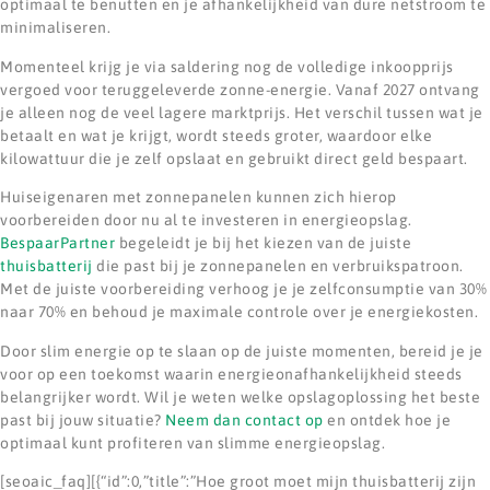
optimaal te benutten en je afhankelijkheid van dure netstroom te
minimaliseren.
Momenteel krijg je via saldering nog de volledige inkoopprijs
vergoed voor teruggeleverde zonne-energie. Vanaf 2027 ontvang
je alleen nog de veel lagere marktprijs. Het verschil tussen wat je
betaalt en wat je krijgt, wordt steeds groter, waardoor elke
kilowattuur die je zelf opslaat en gebruikt direct geld bespaart.
Huiseigenaren met zonnepanelen kunnen zich hierop
voorbereiden door nu al te investeren in energieopslag.
BespaarPartner
begeleidt je bij het kiezen van de juiste
thuisbatterij
die past bij je zonnepanelen en verbruikspatroon.
Met de juiste voorbereiding verhoog je je zelfconsumptie van 30%
naar 70% en behoud je maximale controle over je energiekosten.
Door slim energie op te slaan op de juiste momenten, bereid je je
voor op een toekomst waarin energieonafhankelijkheid steeds
belangrijker wordt. Wil je weten welke opslagoplossing het beste
past bij jouw situatie?
Neem dan contact op
en ontdek hoe je
optimaal kunt profiteren van slimme energieopslag.
[seoaic_faq][{“id”:0,”title”:”Hoe groot moet mijn thuisbatterij zijn