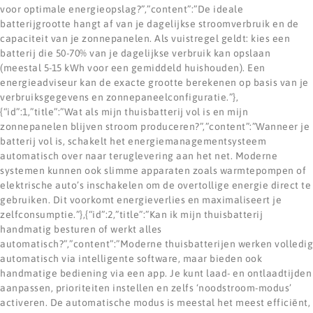
voor optimale energieopslag?”,”content”:”De ideale
batterijgrootte hangt af van je dagelijkse stroomverbruik en de
capaciteit van je zonnepanelen. Als vuistregel geldt: kies een
batterij die 50-70% van je dagelijkse verbruik kan opslaan
(meestal 5-15 kWh voor een gemiddeld huishouden). Een
energieadviseur kan de exacte grootte berekenen op basis van je
verbruiksgegevens en zonnepaneelconfiguratie.”},
{“id”:1,”title”:”Wat als mijn thuisbatterij vol is en mijn
zonnepanelen blijven stroom produceren?”,”content”:”Wanneer je
batterij vol is, schakelt het energiemanagementsysteem
automatisch over naar teruglevering aan het net. Moderne
systemen kunnen ook slimme apparaten zoals warmtepompen of
elektrische auto’s inschakelen om de overtollige energie direct te
gebruiken. Dit voorkomt energieverlies en maximaliseert je
zelfconsumptie.”},{“id”:2,”title”:”Kan ik mijn thuisbatterij
handmatig besturen of werkt alles
automatisch?”,”content”:”Moderne thuisbatterijen werken volledig
automatisch via intelligente software, maar bieden ook
handmatige bediening via een app. Je kunt laad- en ontlaadtijden
aanpassen, prioriteiten instellen en zelfs ‘noodstroom-modus’
activeren. De automatische modus is meestal het meest efficiënt,