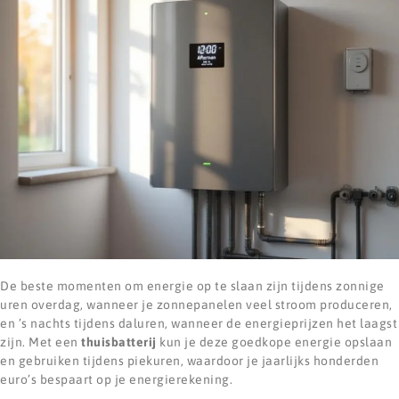
De beste momenten om energie op te slaan zijn tijdens zonnige
uren overdag, wanneer je zonnepanelen veel stroom produceren,
en ’s nachts tijdens daluren, wanneer de energieprijzen het laagst
zijn. Met een
thuisbatterij
kun je deze goedkope energie opslaan
en gebruiken tijdens piekuren, waardoor je jaarlijks honderden
euro’s bespaart op je energierekening.