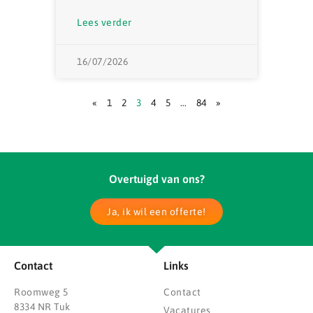
Lees verder
16/07/2026
«
1
2
3
4
5
…
84
»
Overtuigd van ons?
Ja, ik wil een offerte!
Contact
Links
Roomweg 5
Contact
8334 NR Tuk
Vacatures