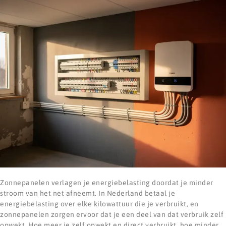
Zonnepanelen verlagen je energiebelasting doordat je minder
stroom van het net afneemt. In Nederland betaal je
energiebelasting over elke kilowattuur die je verbruikt, en
zonnepanelen zorgen ervoor dat je een deel van dat verbruik zelf
opwekt. Hoe meer je zelf opwekt en direct verbruikt, hoe minder