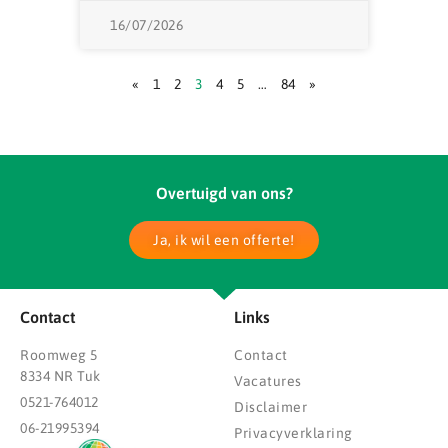
16/07/2026
«
1
2
3
4
5
…
84
»
Overtuigd van ons?
Ja, ik wil een offerte!
Contact
Links
Roomweg 5
Contact
8334 NR Tuk
Vacatures
0521-764012
Disclaimer
06-21995394
Privacyverklaring