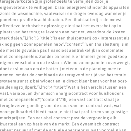
terugleverkosten zijn grotendeels te vermijden door je
eigenverbruik te verhogen. Draai energieverslindende apparaten
zoals de wasmachine, vaatwasser en droger overdag wanneer je
panelen op volle kracht draaien. Een thuisbatterij is de meest
effectieve technische oplossing: die slaat het overschot op in
plaats van het terug te leveren aan het net, waardoor de kosten
sterk dalen.”},{“id”:3,”title”:”Is een thuisbatterij ook interessant als
ik nog geen zonnepanelen heb?”,”content”:”Een thuisbatterij is in
de meeste gevallen pas financieel aantrekkelijk in combinatie
met zonnepanelen. Zonder panelen is er immers geen goedkoop
eigen overschot om op te slaan. Wie nu zonnepanelen overweegt,
doet er slim aan om de batterij meteen in de planning mee te
nemen, omdat de combinatie de terugverdientijd van het totale
systeem gunstig beïnvloedt en je direct klaar bent voor het post-
salderingstijdperk.”},{“id”:4,”title”:”Wat is het verschil tussen een
vast, variabel en dynamisch energiecontract voor huishoudens
met zonnepanelen?”,”content”:”Bij een vast contract staat je
terugleververgoeding voor de duur van het contract vast, wat
voorspelbaarheid biedt maar je niet laat profiteren van gunstige
marktprijzen. Een variabel contract past de vergoeding elk
kwartaal aan op basis van de markt. Een dynamisch contract
rekent per uur af met de actuele energieprijs, wat voordelig kan