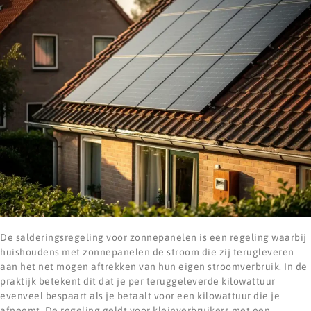
De salderingsregeling voor zonnepanelen is een regeling waarbij
huishoudens met zonnepanelen de stroom die zij terugleveren
aan het net mogen aftrekken van hun eigen stroomverbruik. In de
praktijk betekent dit dat je per teruggeleverde kilowattuur
evenveel bespaart als je betaalt voor een kilowattuur die je
afneemt. De regeling geldt voor kleinverbruikers met een