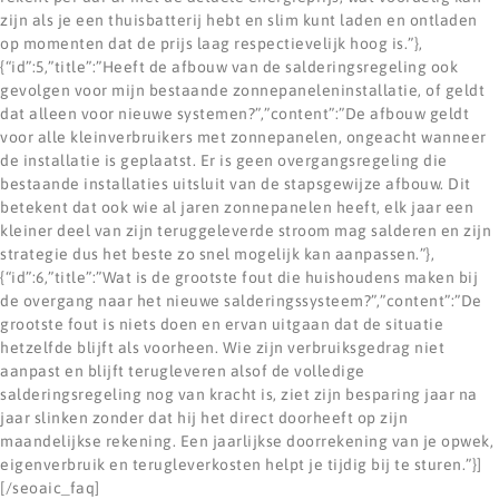
zijn als je een thuisbatterij hebt en slim kunt laden en ontladen
op momenten dat de prijs laag respectievelijk hoog is.”},
{“id”:5,”title”:”Heeft de afbouw van de salderingsregeling ook
gevolgen voor mijn bestaande zonnepaneleninstallatie, of geldt
dat alleen voor nieuwe systemen?”,”content”:”De afbouw geldt
voor alle kleinverbruikers met zonnepanelen, ongeacht wanneer
de installatie is geplaatst. Er is geen overgangsregeling die
bestaande installaties uitsluit van de stapsgewijze afbouw. Dit
betekent dat ook wie al jaren zonnepanelen heeft, elk jaar een
kleiner deel van zijn teruggeleverde stroom mag salderen en zijn
strategie dus het beste zo snel mogelijk kan aanpassen.”},
{“id”:6,”title”:”Wat is de grootste fout die huishoudens maken bij
de overgang naar het nieuwe salderings­systeem?”,”content”:”De
grootste fout is niets doen en ervan uitgaan dat de situatie
hetzelfde blijft als voorheen. Wie zijn verbruiksgedrag niet
aanpast en blijft terugleveren alsof de volledige
salderingsregeling nog van kracht is, ziet zijn besparing jaar na
jaar slinken zonder dat hij het direct doorheeft op zijn
maandelijkse rekening. Een jaarlijkse doorrekening van je opwek,
eigenverbruik en terugleverkosten helpt je tijdig bij te sturen.”}]
[/seoaic_faq]