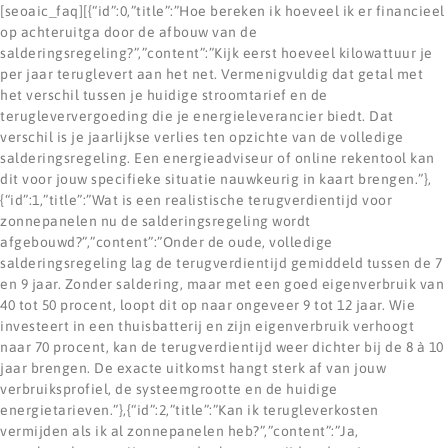
[seoaic_faq][{“id”:0,”title”:”Hoe bereken ik hoeveel ik er financieel
op achteruitga door de afbouw van de
salderingsregeling?”,”content”:”Kijk eerst hoeveel kilowattuur je
per jaar teruglevert aan het net. Vermenigvuldig dat getal met
het verschil tussen je huidige stroomtarief en de
terugleververgoeding die je energieleverancier biedt. Dat
verschil is je jaarlijkse verlies ten opzichte van de volledige
salderingsregeling. Een energieadviseur of online rekentool kan
dit voor jouw specifieke situatie nauwkeurig in kaart brengen.”},
{“id”:1,”title”:”Wat is een realistische terugverdientijd voor
zonnepanelen nu de salderingsregeling wordt
afgebouwd?”,”content”:”Onder de oude, volledige
salderingsregeling lag de terugverdientijd gemiddeld tussen de 7
en 9 jaar. Zonder saldering, maar met een goed eigenverbruik van
40 tot 50 procent, loopt dit op naar ongeveer 9 tot 12 jaar. Wie
investeert in een thuisbatterij en zijn eigenverbruik verhoogt
naar 70 procent, kan de terugverdientijd weer dichter bij de 8 à 10
jaar brengen. De exacte uitkomst hangt sterk af van jouw
verbruiksprofiel, de systeemgrootte en de huidige
energietarieven.”},{“id”:2,”title”:”Kan ik terugleverkosten
vermijden als ik al zonnepanelen heb?”,”content”:”Ja,