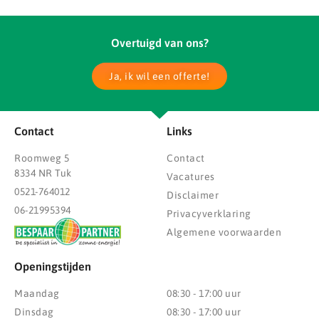
Overtuigd van ons?
Ja, ik wil een offerte!
Contact
Links
Roomweg 5
Contact
8334 NR Tuk
Vacatures
0521-764012
Disclaimer
06-21995394
Privacyverklaring
Algemene voorwaarden
Openingstijden
Maandag
08:30 - 17:00 uur
Dinsdag
08:30 - 17:00 uur