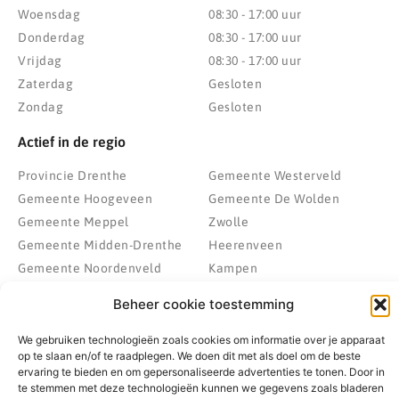
Woensdag
08:30 - 17:00 uur
Donderdag
08:30 - 17:00 uur
Vrijdag
08:30 - 17:00 uur
Zaterdag
Gesloten
Zondag
Gesloten
Actief in de regio
Provincie Drenthe
Gemeente Westerveld
Gemeente Hoogeveen
Gemeente De Wolden
Gemeente Meppel
Zwolle
Gemeente Midden-Drenthe
Heerenveen
Gemeente Noordenveld
Kampen
Gemeente Noordoostpolder
Emmeloord
Beheer cookie toestemming
Gemeente Steenwijkerland
Wolvega
Gemeente Weststellingwerf
We gebruiken technologieën zoals cookies om informatie over je apparaat
op te slaan en/of te raadplegen. We doen dit met als doel om de beste
ervaring te bieden en om gepersonaliseerde advertenties te tonen. Door in
te stemmen met deze technologieën kunnen we gegevens zoals bladeren