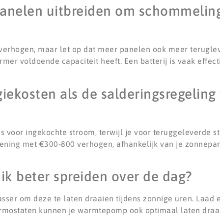
panelen uitbreiden om schommelin
te verhogen, maar let op dat meer panelen ook meer terugle
ormer voldoende capaciteit heeft. Een batterij is vaak effec
iekosten als de salderingsregeling
js voor ingekochte stroom, terwijl je voor teruggeleverde s
rekening met €300-800 verhogen, afhankelijk van je zonnepa
ik beter spreiden over de dag?
ser om deze te laten draaien tijdens zonnige uren. Laad 
mostaten kunnen je warmtepomp ook optimaal laten draai