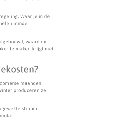
egeling. Waar je in de
anelen minder
k afgebouwd, waardoor
aker te maken krijgt met
iekosten?
e zomerse maanden
 winter produceren ze
 opgewekte stroom
 omdat