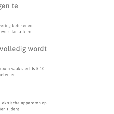
gen te
vering betekenen.
tiever dan alleen
 volledig wordt
troom vaak slechts 5-10
nelen en
elektrische apparaten op
en tijdens