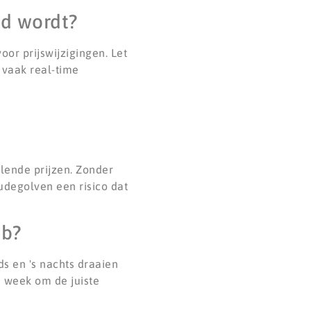
nd wordt?
oor prijswijzigingen. Let
 vaak real-time
elende prijzen. Zonder
oudegolven een risico dat
eb?
 en 's nachts draaien
 week om de juiste