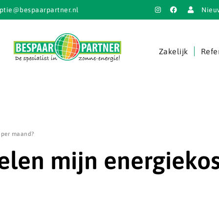
ptie@bespaarpartner.nl
Nieu
Zakelijk
Refe
 per maand?
en mijn energiekos