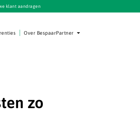
we klant aandragen
renties
Over BespaarPartner
ten zo