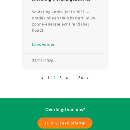
Saldering verdwijnt in 2031 —
ontdek of een thuisbatterij jouw
zonne-energie écht rendabel
houdt.
Lees verder
21/07/2026
«
1
2
3
4
…
84
»
Overtuigd van ons?
Ja, ik wil een offerte!