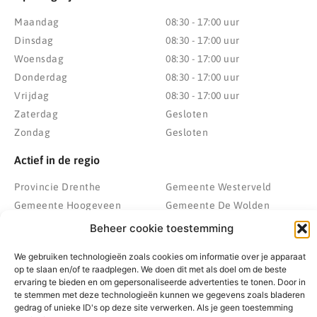
Maandag
08:30 - 17:00 uur
Dinsdag
08:30 - 17:00 uur
Woensdag
08:30 - 17:00 uur
Donderdag
08:30 - 17:00 uur
Vrijdag
08:30 - 17:00 uur
Zaterdag
Gesloten
Zondag
Gesloten
Actief in de regio
Provincie Drenthe
Gemeente Westerveld
Gemeente Hoogeveen
Gemeente De Wolden
Gemeente Meppel
Zwolle
Beheer cookie toestemming
Gemeente Midden-Drenthe
Heerenveen
We gebruiken technologieën zoals cookies om informatie over je apparaat
Gemeente Noordenveld
Kampen
op te slaan en/of te raadplegen. We doen dit met als doel om de beste
Gemeente Noordoostpolder
Emmeloord
ervaring te bieden en om gepersonaliseerde advertenties te tonen. Door in
te stemmen met deze technologieën kunnen we gegevens zoals bladeren
Gemeente Steenwijkerland
Wolvega
gedrag of unieke ID's op deze site verwerken. Als je geen toestemming
Gemeente Weststellingwerf