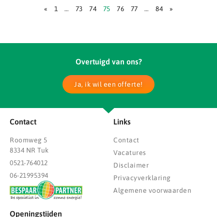
«
1
…
73
74
75
76
77
…
84
»
Overtuigd van ons?
Ja, ik wil een offerte!
Contact
Links
Roomweg 5
Contact
8334 NR Tuk
Vacatures
0521-764012
Disclaimer
06-21995394
Privacyverklaring
Algemene voorwaarden
Openingstijden