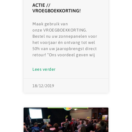
ACTIE //
VROEGBOEKKORTING!
Maak gebruik van
onze VROEGBOEKKORTING.
Bestel nu uw zonnepanelen voor
het voorjaar én ontvang tot wel
50% van uw jaaropbrengst direct
retour! “Ons voordeel geven wij
Lees verder
18/12/2019