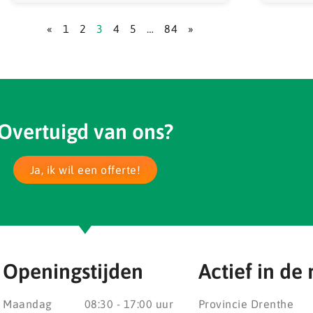
«
1
2
3
4
5
…
84
»
Overtuigd van ons?
Ja, ik wil een offerte!
Openingstijden
Actief in de 
Maandag
08:30 - 17:00 uur
Provincie Drenthe