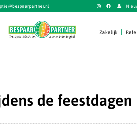
ptie@bespaarpartner.nl
Nieu
Zakelijk
Refe
jdens de feestdagen