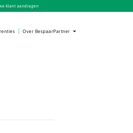
we klant aandragen
renties
Over BespaarPartner