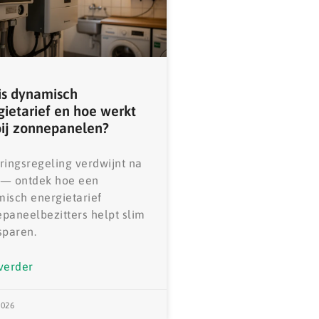
is dynamisch
gietarief en hoe werkt
bij zonnepanelen?
ringsregeling verdwijnt na
 — ontdek hoe een
isch energietarief
paneelbezitters helpt slim
sparen.
verder
2026