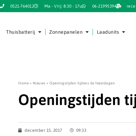
0521-764012
Ma - Vrij: 8:30 - 17u
06-21995394
rece
Thuisbatterij
Zonnepanelen
Laadunits
Home
»
Nieuws
»
Openingstijden tijdens de feestdagen
Openingstijden ti
december 15, 2017
09:33