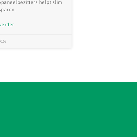
paneelbezitters helpt slim
sparen.
verder
2026