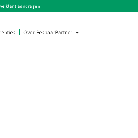
we klant aandragen
renties
Over BespaarPartner