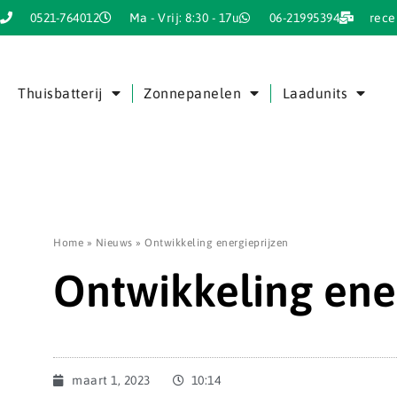
0521-764012
Ma - Vrij: 8:30 - 17u
06-21995394
rece
Thuisbatterij
Zonnepanelen
Laadunits
Home
»
Nieuws
»
Ontwikkeling energieprijzen
Ontwikkeling ene
maart 1, 2023
10:14