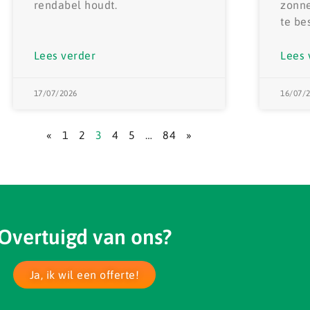
rendabel houdt.
zonne
te be
Lees verder
Lees 
17/07/2026
16/07/
«
1
2
3
4
5
…
84
»
Overtuigd van ons?
Ja, ik wil een offerte!