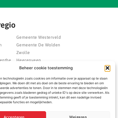
regio
Gemeente Westerveld
n
Gemeente De Wolden
Zwolle
enthe
Heerenveen
eld
Kampen
Beheer cookie toestemming
polder
Emmeloord
n technologieën zoals cookies om informatie over je apparaat op te slaan
rland
Wolvega
dplegen. We doen dit met als doel om de beste ervaring te bieden en om
seerde advertenties te tonen. Door in te stemmen met deze technologieën
ngwerf
egevens zoals bladeren gedrag of unieke ID's op deze site verwerken. Als
temming geeft of je toestemming intrekt, kan dit een nadelige invloed
epaalde functies en mogelijkheden.
Accepteren
Weigeren