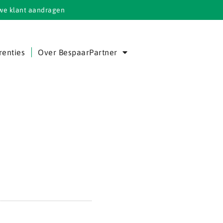
we klant aandragen
renties
Over BespaarPartner