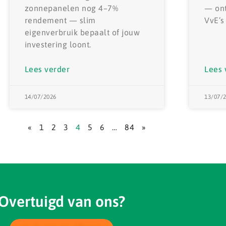
zonnepanelen nog 4–7%
— ont
rendement — slim
VvE’s
eigenverbruik bepaalt of jouw
investering loont.
Lees verder
Lees 
14/07/2026
13/07/
«
1
2
3
4
5
6
…
84
»
Overtuigd van ons?