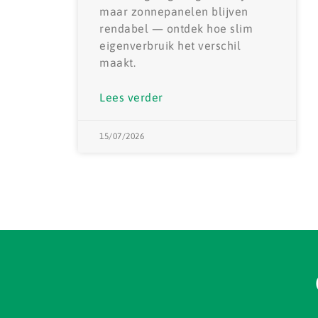
maar zonnepanelen blijven
rendabel — ontdek hoe slim
eigenverbruik het verschil
maakt.
Lees verder
15/07/2026