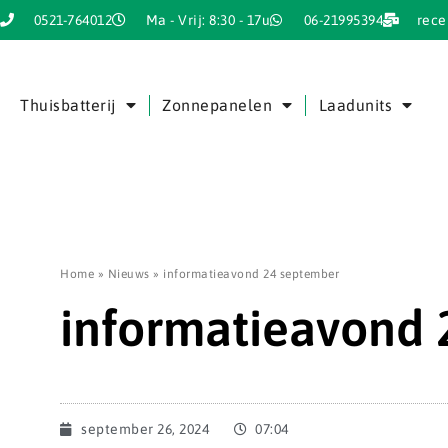
0521-764012
Ma - Vrij: 8:30 - 17u
06-21995394
rece
Thuisbatterij
Zonnepanelen
Laadunits
Home
»
Nieuws
»
informatieavond 24 september
informatieavond 
september 26, 2024
07:04