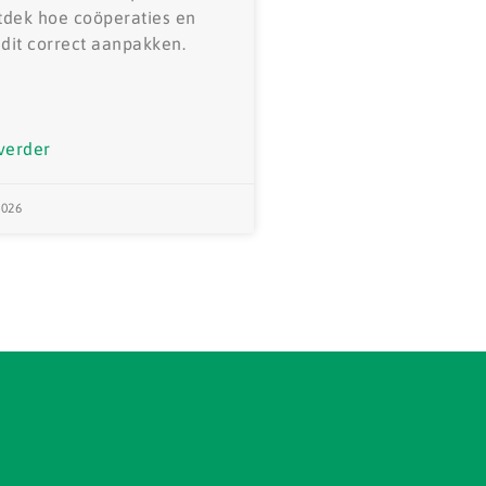
dek hoe coöperaties en
 dit correct aanpakken.
verder
2026