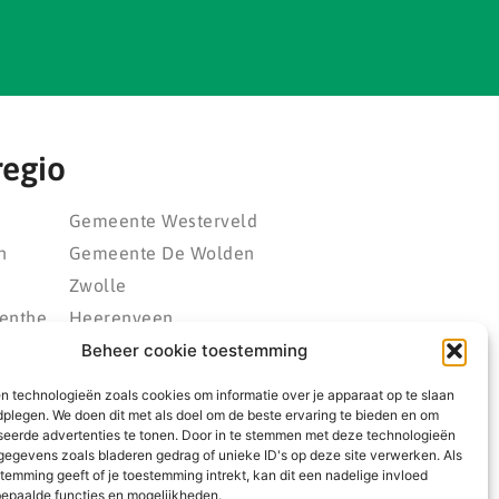
regio
Gemeente Westerveld
n
Gemeente De Wolden
Zwolle
enthe
Heerenveen
eld
Kampen
Beheer cookie toestemming
polder
Emmeloord
n technologieën zoals cookies om informatie over je apparaat op te slaan
rland
Wolvega
dplegen. We doen dit met als doel om de beste ervaring te bieden en om
seerde advertenties te tonen. Door in te stemmen met deze technologieën
ngwerf
egevens zoals bladeren gedrag of unieke ID's op deze site verwerken. Als
temming geeft of je toestemming intrekt, kan dit een nadelige invloed
epaalde functies en mogelijkheden.