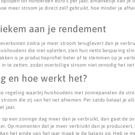
oplopen tot honderden euro’s per jaar, afhankelijk van je i
 hoe meer stroom je direct zelf gebruikt, hoe minder je afha
tiekem aan je rendement
verkosten zodra je meer stroom teruglevert dan je verbruikt
uishoudens die niet opletten, zien hun netto besparing sli
kken is je productieprofiel beter af te stemmen op je verb
in te zetten, zodat overtollige stroom niet onnodig het net
ng en hoe werkt het?
ke regeling waarbij huishoudens met zonnepanelen de stro
stroom die zij van het net afnemen. Per saldo betaal je all
l jaar.
tie op een zonnige dag meer dan je verbruikt, dan gaat de ov
er. Op momenten dat je meer verbruikt dan je produceert, 
f. Aan het einde van het jaar maak je de balans op. Heb je 