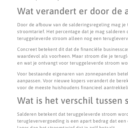
Wat verandert er door de 
Door de afbouw van de salderingsregeling mag je 
stroomtarief. Het percentage dat je mag salderen da
teruggeleverde stroom alleen nog een terugleverver
Concreet betekent dit dat de financiële businesscas
waardevol als voorheen. Maar stroom die je terugle
en wat je ontvangt voor teruggeleverde stroom wor
Voor bestaande eigenaren van zonnepanelen betekent
aanpassen. Voor nieuwe kopers verandert de bereke
voor de meeste huishoudens financieel aantrekkeli
Wat is het verschil tussen
Salderen betekent dat teruggeleverde stroom wordt
terugleververgoeding is een apart bedrag dat een e
lager dan het stroomtarief dat je zelf betaalt.