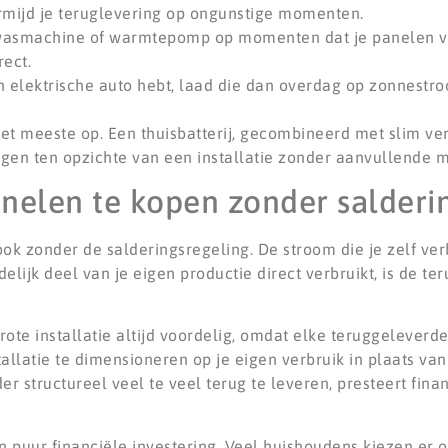
ermijd je teruglevering op ongunstige momenten.
wasmachine of warmtepomp op momenten dat je panelen vo
rect.
n elektrische auto hebt, laad die dan overdag op zonnestroo
t meeste op. Een thuisbatterij, gecombineerd met slim ver
hogen ten opzichte van een installatie zonder aanvullende 
elen te kopen zonder salderin
ook zonder de salderingsregeling. De stroom die je zelf ver
elijk deel van je eigen productie direct verbruikt, is de te
ote installatie altijd voordelig, omdat elke teruggeleverde
allatie te dimensioneren op je eigen verbruik in plaats van
er structureel veel te veel terug te leveren, presteert finan
 puur financiële investering. Veel huishoudens kiezen er