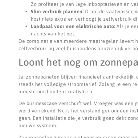
Zo profiteer je van lage inkooptarieven en v
Slim verbruik plannen:
Draai de vaatwasser, 
kost niets extra en verhoogt je zelfverbruik di
Laadpaal voor een elektrische auto:
Als je ee
nachts van het net.
De combinatie van meerdere maatregelen levert he
zelfverbruik bij veel huishoudens aanzienlijk ver
Loont het nog om zonnepan
Ja, zonnepanelen blijven financieel aantrekkelijk, 
steeds het volledige stroomtarief. Zolang je een red
meeste huishoudens realistisch.
De businesscase verschuift wel. Vroeger was een gr
werd verrekend. Nu is het verstandiger om een inst
gaan. Een installatie die je verbruik goed dekt zond
nieuwe systeem.
Zonnepanelen zijn ook niet voor iedereen meer een