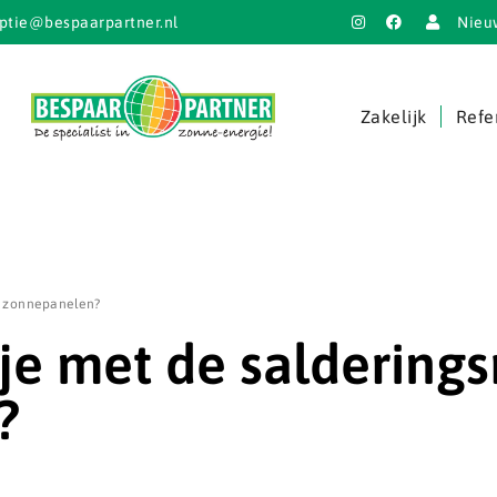
ptie@bespaarpartner.nl
Nieu
Zakelijk
Refe
p zonnepanelen?
je met de salderings
?