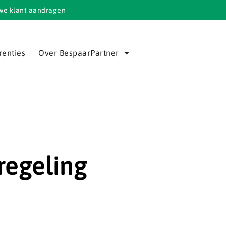
we klant aandragen
renties
Over BespaarPartner
regeling