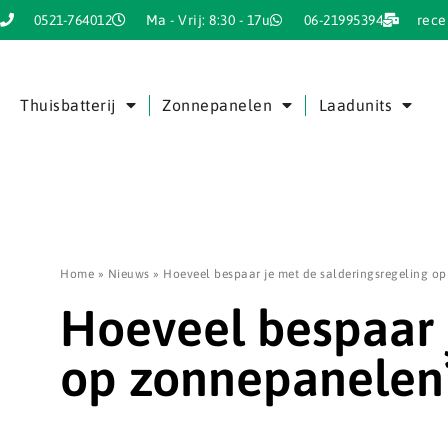
0521-764012
Ma - Vrij: 8:30 - 17u
06-21995394
rece
Thuisbatterij
Zonnepanelen
Laadunits
Home
»
Nieuws
»
Hoeveel bespaar je met de salderingsregeling o
Hoeveel bespaar 
op zonnepanelen