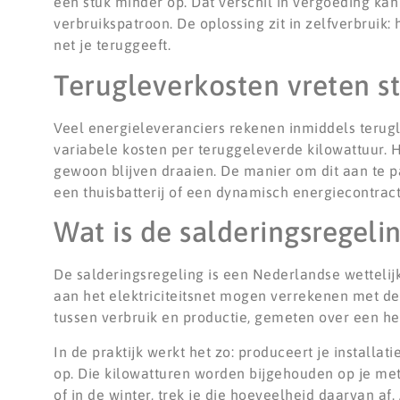
een stuk minder op. Dat verschil in vergoeding kan 
verbruikspatroon. De oplossing zit in zelfverbruik:
net je teruggeeft.
Terugleverkosten vreten s
Veel energieleveranciers rekenen inmiddels terugle
variabele kosten per teruggeleverde kilowattuur. H
gewoon blijven draaien. De manier om dit aan te pa
een thuisbatterij of een dynamisch energiecontract 
Wat is de salderingsregeli
De salderingsregeling is een Nederlandse wettelij
aan het elektriciteitsnet mogen verrekenen met de 
tussen verbruik en productie, gemeten over een hee
In de praktijk werkt het zo: produceert je installa
op. Die kilowatturen worden bijgehouden op je met
of in de winter, trek je die hoeveelheid daarvan a