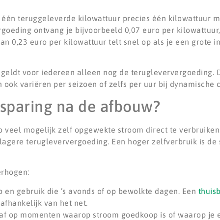
 is één teruggeleverde kilowattuur precies één kilowattuur mi
oeding ontvang je bijvoorbeeld 0,07 euro per kilowattuur, 
n 0,23 euro per kilowattuur telt snel op als je een grote in
 geldt voor iedereen alleen nog de terugleververgoeding. 
 ook variëren per seizoen of zelfs per uur bij dynamische 
esparing na de afbouw?
 veel mogelijk zelf opgewekte stroom direct te verbruiken
 lagere terugleververgoeding. Een hoger zelfverbruik is de 
erhogen:
p en gebruik die ’s avonds of op bewolkte dagen. Een
thuisb
afhankelijk van het net.
 af op momenten waarop stroom goedkoop is of waarop je e