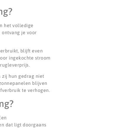
ng?
n het volledige
a ontvang je voor
rbruikt, blijft even
 voor ingekochte stroom
ugleverprijs.
 zij hun gedrag niet
 zonnepanelen blijven
fverbruik te verhogen.
ing?
Een
en dat ligt doorgaans