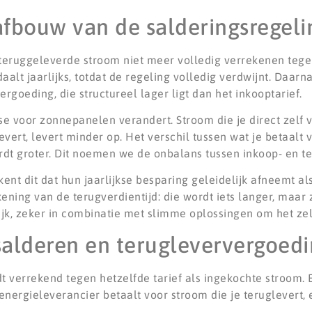
afbouw van de salderingsregeli
teruggeleverde stroom niet meer volledig verrekenen tege
alt jaarlijks, totdat de regeling volledig verdwijnt. Daarn
goeding, die structureel lager ligt dan het inkooptarief.
e voor zonnepanelen verandert. Stroom die je direct zelf ve
vert, levert minder op. Het verschil tussen wat je betaalt
dt groter. Dit noemen we de onbalans tussen inkoop- en ter
 dit dat hun jaarlijkse besparing geleidelijk afneemt als
ning van de terugverdientijd: die wordt iets langer, maar
jk, zeker in combinatie met slimme oplossingen om het zel
 salderen en terugleververgoed
 verrekend tegen hetzelfde tarief als ingekochte stroom. 
nergieleverancier betaalt voor stroom die je teruglevert, 