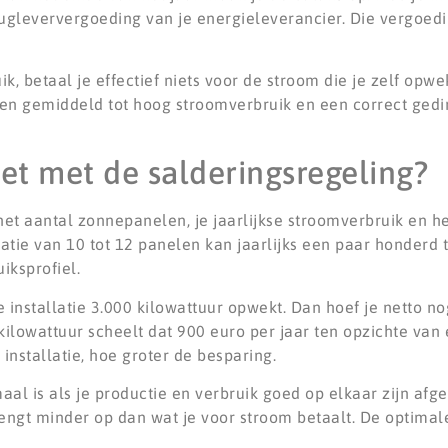
rugleververgoeding van je energieleverancier. Die vergoedi
uik, betaal je effectief niets voor de stroom die je zelf opw
een gemiddeld tot hoog stroomverbruik en een correct ge
et met de salderingsregeling?
het aantal zonnepanelen, je jaarlijkse stroomverbruik en he
atie van 10 tot 12 panelen kan jaarlijks een paar honderd 
iksprofiel.
 je installatie 3.000 kilowattuur opwekt. Dan hoef je netto 
 kilowattuur scheelt dat 900 euro per jaar ten opzichte van 
installatie, hoe groter de besparing.
l is als je productie en verbruik goed op elkaar zijn afg
rengt minder op dan wat je voor stroom betaalt. De optimale 