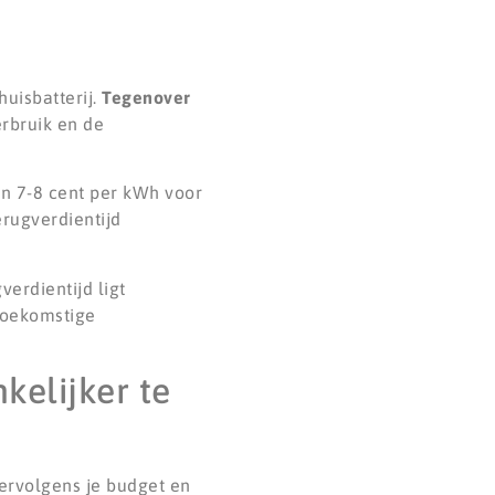
uisbatterij.
Tegenover
erbruik en de
an 7-8 cent per kWh voor
erugverdientijd
erdientijd ligt
toekomstige
kelijker te
vervolgens je budget en