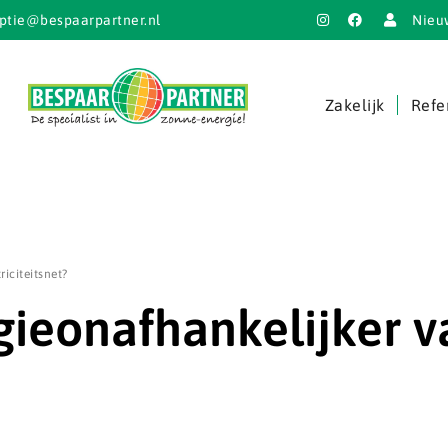
ptie@bespaarpartner.nl
Nieu
Zakelijk
Refe
iciteitsnet?
gieonafhankelijker v