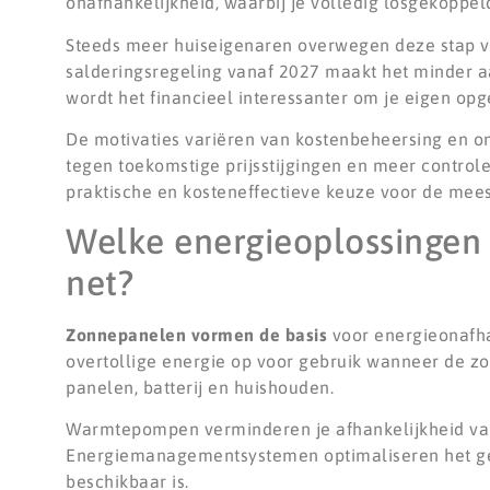
onafhankelijkheid, waarbij je volledig losgekoppel
Steeds meer huiseigenaren overwegen deze stap v
salderingsregeling vanaf 2027 maakt het minder aa
wordt het financieel interessanter om je eigen opge
De motivaties variëren van kostenbeheersing en o
tegen toekomstige prijsstijgingen en meer control
praktische en kosteneffectieve keuze voor de mee
Welke energieoplossingen 
net?
Zonnepanelen vormen de basis
voor energieonafhank
overtollige energie op voor gebruik wanneer de zo
panelen, batterij en huishouden.
Warmtepompen verminderen je afhankelijkheid van 
Energiemanagementsystemen optimaliseren het geb
beschikbaar is.