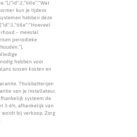
},{“id”:2,”title”:”Wat
vormer kun je tijdens
le systemen hebben deze
“id”:3,”title”:”Hoeveel
erhoud – meestal
eisen periodieke
houden.”},
olledige
m nodig hebben voor
alans tussen kosten en
rantie. Thuisbatterijen
ntie van je installateur,
afhankelijk systeem de
 3-6%, afhankelijk van
 wordt bij verkoop. Zorg
]