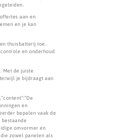
egeleiden.
offertes aan en
temen en je kan
n thuisbatterij toe.
e controle en onderhoud
. Met de juiste
erwijl je bijdraagt aan
,”content”:”De
gunningen en
heerder bepalen vaak de
jn bestaande
 huidige omvormer en
 die zowel panelen als