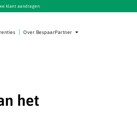
we klant aandragen
renties
Over BespaarPartner
an het