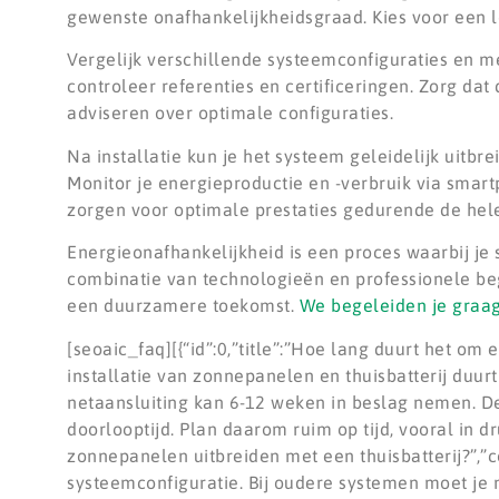
gewenste onafhankelijkheidsgraad. Kies voor een lok
Vergelijk verschillende systeemconfiguraties en m
controleer referenties en certificeringen. Zorg d
adviseren over optimale configuraties.
Na installatie kun je het systeem geleidelijk uitbr
Monitor je energieproductie en -verbruik via sma
zorgen voor optimale prestaties gedurende de hel
Energieonafhankelijkheid is een proces waarbij je s
combinatie van technologieën en professionele bege
een duurzamere toekomst.
We begeleiden je graag
[seoaic_faq][{“id”:0,”title”:”Hoe lang duurt het om
installatie van zonnepanelen en thuisbatterij duur
netaansluiting kan 6-12 weken in beslag nemen. D
doorlooptijd. Plan daarom ruim op tijd, vooral in dru
zonnepanelen uitbreiden met een thuisbatterij?”,”c
systeemconfiguratie. Bij oudere systemen moet je