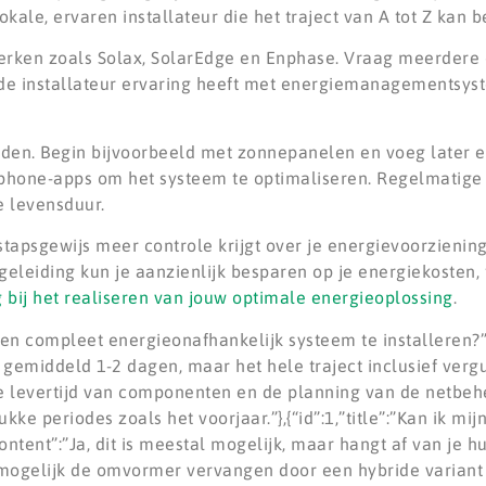
ale, ervaren installateur die het traject van A tot Z kan b
erken zoals Solax, SolarEdge en Enphase. Vraag meerdere 
at de installateur ervaring heeft met energiemanagementsys
eiden. Begin bijvoorbeeld met zonnepanelen en voeg later ee
rtphone-apps om het systeem te optimaliseren. Regelmatig
e levensduur.
tapsgewijs meer controle krijgt over je energievoorziening
leiding kun je aanzienlijk besparen op je energiekosten, t
 bij het realiseren van jouw optimale energieoplossing
.
 een compleet energieonafhankelijk systeem te installeren?”
t gemiddeld 1-2 dagen, maar het hele traject inclusief ver
e levertijd van componenten en de planning van de netbe
kke periodes zoals het voorjaar.”},{“id”:1,”title”:”Kan ik mi
ontent”:”Ja, dit is meestal mogelijk, maar hangt af van je
 mogelijk de omvormer vervangen door een hybride variant