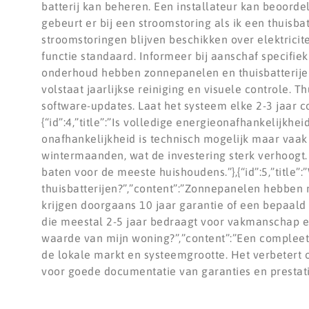
batterij kan beheren. Een installateur kan beoordele
gebeurt er bij een stroomstoring als ik een thuisbat
stroomstoringen blijven beschikken over elektricite
functie standaard. Informeer bij aanschaf specifiek 
onderhoud hebben zonnepanelen en thuisbatterije
volstaat jaarlijkse reiniging en visuele controle. 
software-updates. Laat het systeem elke 2-3 jaar c
{“id”:4,”title”:”Is volledige energieonafhankelijkh
onafhankelijkheid is technisch mogelijk maar vaak 
wintermaanden, wat de investering sterk verhoogt.
baten voor de meeste huishoudens.”},{“id”:5,”title”
thuisbatterijen?”,”content”:”Zonnepanelen hebben m
krijgen doorgaans 10 jaar garantie of een bepaald a
die meestal 2-5 jaar bedraagt voor vakmanschap en 
waarde van mijn woning?”,”content”:”Een complee
de lokale markt en systeemgrootte. Het verbetert o
voor goede documentatie van garanties en prestat