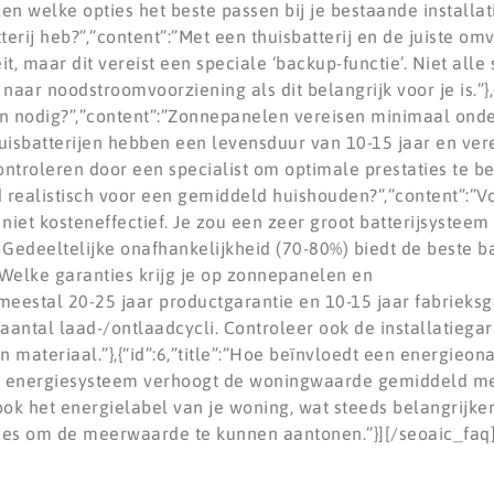
n welke opties het beste passen bij je bestaande installatie.”
terij heb?”,”content”:”Met een thuisbatterij en de juiste om
it, maar dit vereist een speciale ‘backup-functie’. Niet al
naar noodstroomvoorziening als dit belangrijk voor je is.”},{
n nodig?”,”content”:”Zonnepanelen vereisen minimaal ond
Thuisbatterijen hebben een levensduur van 10-15 jaar en ver
ontroleren door een specialist om optimale prestaties te be
eid realistisch voor een gemiddeld huishouden?”,”content”:”V
niet kosteneffectief. Je zou een zeer groot batterijsystee
 Gedeeltelijke onafhankelijkheid (70-80%) biedt de beste b
:”Welke garanties krijg je op zonnepanelen en
eestal 20-25 jaar productgarantie en 10-15 jaar fabrieksga
antal laad-/ontlaadcycli. Controleer ook de installatiegara
materiaal.”},{“id”:6,”title”:”Hoe beïnvloedt een energieon
t energiesysteem verhoogt de woningwaarde gemiddeld met
ok het energielabel van je woning, wat steeds belangrijker
ies om de meerwaarde te kunnen aantonen.”}][/seoaic_faq