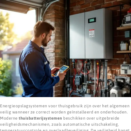
Energieopslagsystemen voor thuisgebruik zijn over het algemeen
veilig wanneer ze correct worden geïnstalleerd en onderhouden.
Moderne
thuisbatterijsystemen
beschikken over uitgebreide
veiligheidsmechanismen, zoals automatische uitschakeling,
temperatuurcontrole en overlaadbeveiliging. De veiligheid hangt