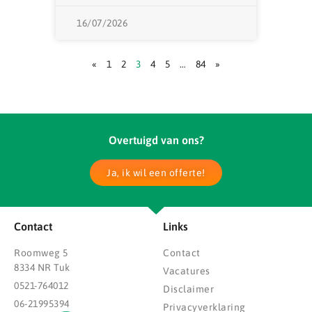
16/07/2026
«
1
2
3
4
5
…
84
»
Overtuigd van ons?
Ja, ik wil een offerte!
Contact
Links
Roomweg 5
Contact
8334 NR Tuk
Vacatures
0521-764012
Disclaimer
06-21995394
Privacyverklaring